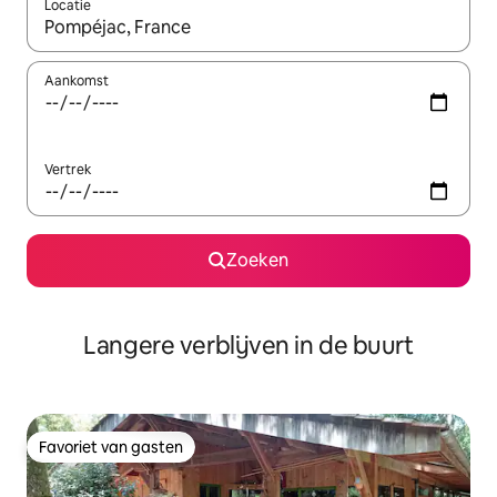
Locatie
Wanneer er resultaten beschikbaar zijn, maak je een keuze met 
Aankomst
Vertrek
Zoeken
Langere verblijven in de buurt
Favoriet van gasten
Favoriet van gasten