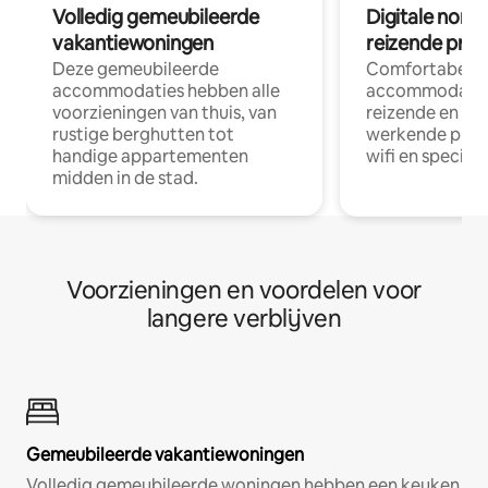
Volledig gemeubileerde
Digitale nom
vakantiewoningen
reizende prof
Deze gemeubileerde
Comfortabele
accommodaties hebben alle
accommodatie
voorzieningen van thuis, van
reizende en op
rustige berghutten tot
werkende profe
handige appartementen
wifi en special
midden in de stad.
Voorzieningen en voordelen voor
langere verblijven
Gemeubileerde vakantiewoningen
Volledig gemeubileerde woningen hebben een keuken