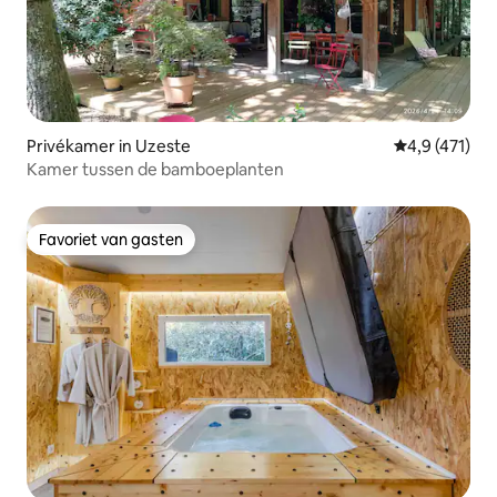
Privékamer in Uzeste
Gemiddelde b
4,9 (471)
Kamer tussen de bamboeplanten
Favoriet van gasten
Favoriet van gasten