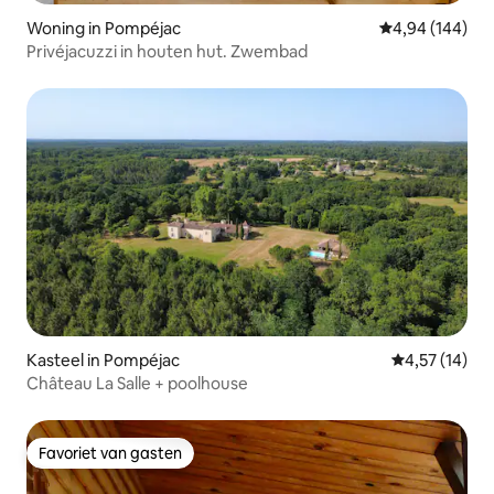
Woning in Pompéjac
Gemiddelde beo
4,94 (144)
Privéjacuzzi in houten hut. Zwembad
Kasteel in Pompéjac
Gemiddelde be
4,57 (14)
Château La Salle + poolhouse
Favoriet van gasten
Favoriet van gasten