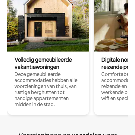
Volledig gemeubileerde
Digitale nom
vakantiewoningen
reizende prof
Deze gemeubileerde
Comfortabele
accommodaties hebben alle
accommodatie
voorzieningen van thuis, van
reizende en op
rustige berghutten tot
werkende profe
handige appartementen
wifi en special
midden in de stad.