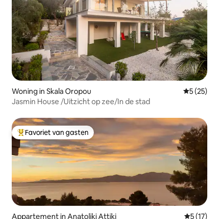
Woning in Skala Oropou
Gemiddelde
5 (25)
Jasmin House /Uitzicht op zee/In de stad
Favoriet van gasten
Topfavoriet van gasten
Appartement in Anatoliki Attiki
Gemiddeld
5 (17)