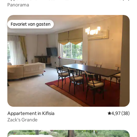
Panorama
Favoriet van gasten
Favoriet van gasten
Appartement in Kifisia
Gemiddelde be
4,97 (38)
Zack's Grande