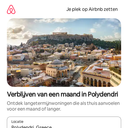
Ga
direct
Je plek op Airbnb zetten
naar
inhoud
Verblijven van een maand in Polydendri
Ontdek langetermijnwoningen die als thuis aanvoelen
voor een maand of langer.
Locatie
Wanneer er resultaten beschikbaar zijn, maak je een keuze met 