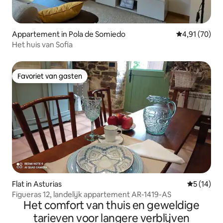
Appartement in Pola de Somiedo
Gemiddelde be
4,91 (70)
Het huis van Sofia
Favoriet van gasten
Favoriet van gasten
Flat in Asturias
Gemiddelde
5 (14)
Figueras 12, landelijk appartement AR-1419-AS
Het comfort van thuis en geweldige
tarieven voor langere verblijven