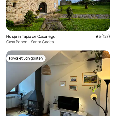
Huisje in Tapia de Casariego
Gemiddelde 
5 (127)
Casa Pepon – Santa Gadea
Favoriet van gasten
Favoriet van gasten