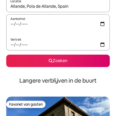
Locatie
Wanneer er resultaten beschikbaar zijn, maak je een keuze met 
Aankomst
Vertrek
Zoeken
Langere verblijven in de buurt
Favoriet van gasten
Favoriet van gasten