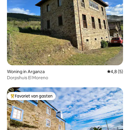
Woning in Arganza
Gemiddelde 
4,8 (5)
Dorpshuis El Moreno
Favoriet van gasten
Topfavoriet van gasten