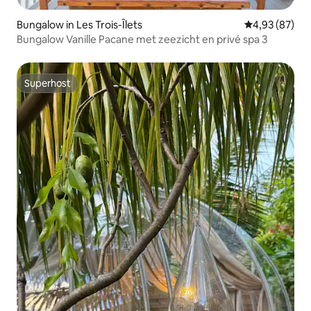
Bungalow in Les Trois-Îlets
Gemiddelde be
4,93 (87)
Bungalow Vanille Pacane met zeezicht en privé spa 3
Superhost
Superhost