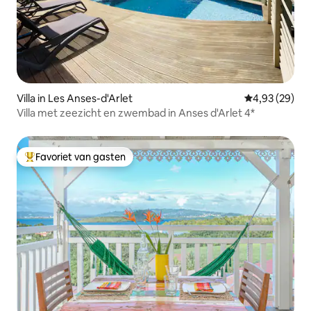
Villa in Les Anses-d'Arlet
Gemiddelde be
4,93 (29)
Villa met zeezicht en zwembad in Anses d'Arlet 4*
Favoriet van gasten
Topfavoriet van gasten