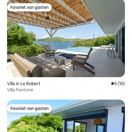
Favoriet van gasten
Favoriet van gasten
Villa in Le Robert
Gemiddelde
5 (10)
Villa Pantone
Favoriet van gasten
Favoriet van gasten