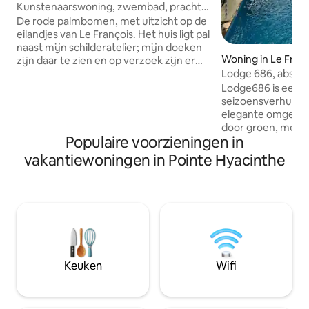
Kunstenaarswoning, zwembad, prachtig
uitzicht op zee
De rode palmbomen, met uitzicht op de
eilandjes van Le François. Het huis ligt pal
naast mijn schilderatelier; mijn doeken
Woning in Le Fran
zijn daar te zien en op verzoek zijn er
schildersessies beschikbaar. Kunst en
Lodge 686, absolu
natuur: geniet van een duik in het
Lodge686 is een s
zwembad met uitzicht op de zee, word
seizoensverhuur i
wakker met kolibries, pluk aloë vera uit
elegante omgevin
de tuin en bewonder prachtige
door groen, met ee
zonsopgangen... De centrale locatie
Populaire voorzieningen in
het platteland, de
geeft je gemakkelijk toegang tot heel
eilandjes. Een idy
vakantiewoningen in Pointe Hyacinthe
Martinique. Vijf restaurants, een
een verblijf in Mar
bakkerij, vissers en een lokale
François (centraal
kruidenierswinkel liggen op slechts vijf
ontdekken). Het is
minuten afstand.
voor twee persone
het comfort en de
ervoor dat je een 
vakantie doorbre
hetzelfde land, ma
Keuken
Wifi
eigen privacy.