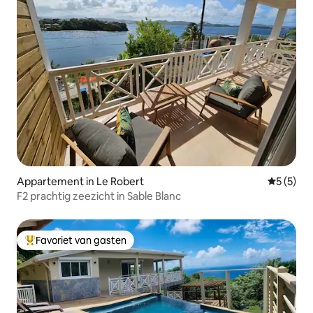
Appartement in Le Robert
Gemiddeld
5 (5)
F2 prachtig zeezicht in Sable Blanc
Favoriet van gasten
Topfavoriet van gasten