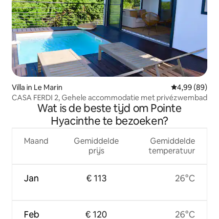
Villa in Le Marin
Gemiddelde be
4,99 (89)
CASA FERDI 2, Gehele accommodatie met privézwembad
Wat is de beste tijd om Pointe
Hyacinthe te bezoeken?
Maand
Gemiddelde
Gemiddelde
prijs
temperatuur
Jan
€ 113
26°C
Feb
€ 120
26°C