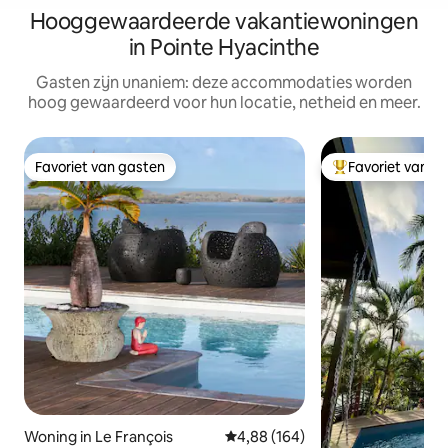
Hooggewaardeerde vakantiewoningen
in Pointe Hyacinthe
Gasten zijn unaniem: deze accommodaties worden
hoog gewaardeerd voor hun locatie, netheid en meer.
Favoriet van gasten
Favoriet van g
Favoriet van gasten
Topfavoriet van 
Woning in Le François
Gemiddelde beoordeling van 4,8
4,88 (164)