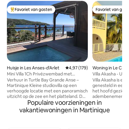
Favoriet van gasten
Favoriet van gas
Topfavoriet van gasten
Favoriet van gas
Huisje in Les Anses-d'Arlet
Gemiddelde beoordeling van 4,9
4,97 (179)
Woning in Le Carb
Mini Villa 1Ch Privézwembad met
Villa Akasha - Uit
zeezicht en toegang tot de zee
en de Caribische 
Verhuur in Turtle Bay Grande Anse –
Villa Akasha is een
Martinique Kleine studiovilla op een
genesteld in een i
verhoogde locatie met een panoramisch
het hoofd gezien 
uitzicht op de zee en het platteland. De
adembenemend uit
Populaire voorzieningen in
toegang tot de zee ligt op 50 m
Caribische Zee. M
wandelafstand. Strand dat het hele jaar
van de stad, alle 
vakantiewoningen in Martinique
door bekend staat om de vele groene
(supermarkten, re
schildpadden die je met snorkelmasker
enz.) en de prach
en vinnen kunt zien. Bestaat uit een
Carbet, profiteert