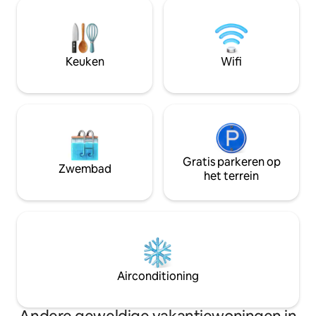
slaapkamer met airconditioning en
locatie om de sch
klamboe, een doucheruimte met toilet,
Caribisch gebied 
een volledig uitgeruste keuken op het
villa is perfect v
overdekte terras en een privézwembad
momenten met fam
van 2 m x 3 m op het open terras. TiSable
garandeert je een 
Keuken
Wifi
restaurant op 50 m afstand en kleine
dat comfort, sere
winkels op 500 m afstand.
combineert.
Gratis parkeren op
Zwembad
het terrein
Airconditioning