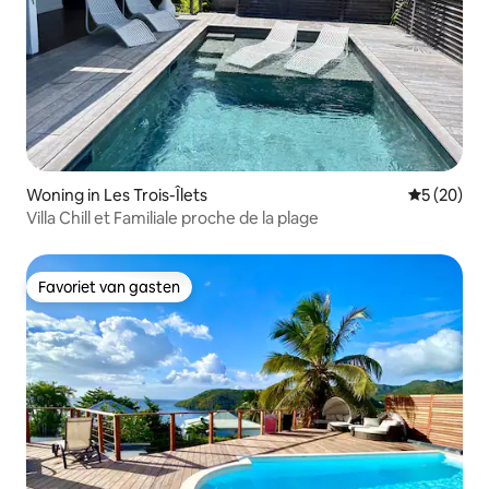
Woning in Les Trois-Îlets
Gemiddelde
5 (20)
Villa Chill et Familiale proche de la plage
Favoriet van gasten
Favoriet van gasten