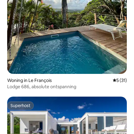
Woning in Le François
Gemiddeld
5 (31)
Lodge 686, absolute ontspanning
Superhost
Superhost