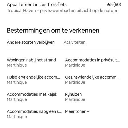
Appartement in Les Trois-Îlets
Gemiddelde
5 (50)
Tropical Haven – privézwembad en uitzicht op de natuur
Bestemmingen om te verkennen
Andere soorten verblijven
Activiteiten
Woningen nabij het strand
Accommodaties in privésuites
Martinique
Martinique
Huisdiervriendelijke accommodaties
Gezinsvriendelijke accommodaties
Martinique
Martinique
Accommodaties met kajak
Rijhuizen
Martinique
Martinique
Accommodaties nabij een strand
Meer tonen
Martinique