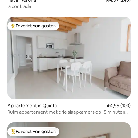
la contrada
Favoriet van gasten
Topfavoriet van gasten
Appartement in Quinto
Gemiddelde beo
4,99 (103)
Ruim appartement met drie slaapkamers op 15 minuten
van het centrum van Verona
Favoriet van gasten
Topfavoriet van gasten