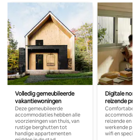
Volledig gemeubileerde
Digitale nom
vakantiewoningen
reizende prof
Deze gemeubileerde
Comfortabele
accommodaties hebben alle
accommodatie
voorzieningen van thuis, van
reizende en op
rustige berghutten tot
werkende profe
handige appartementen
wifi en special
midden in de stad.