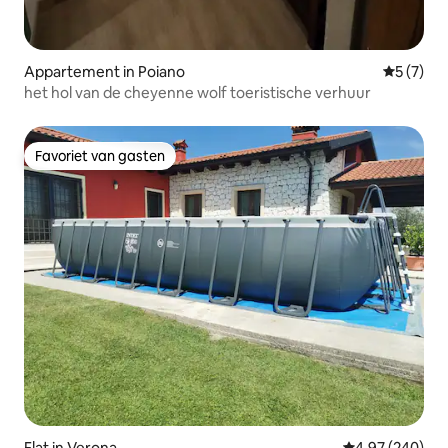
Appartement in Poiano
Gemiddeld
5 (7)
het hol van de cheyenne wolf toeristische verhuur
Favoriet van gasten
Favoriet van gasten
Flat in Verona
Gemiddelde beo
4,97 (240)