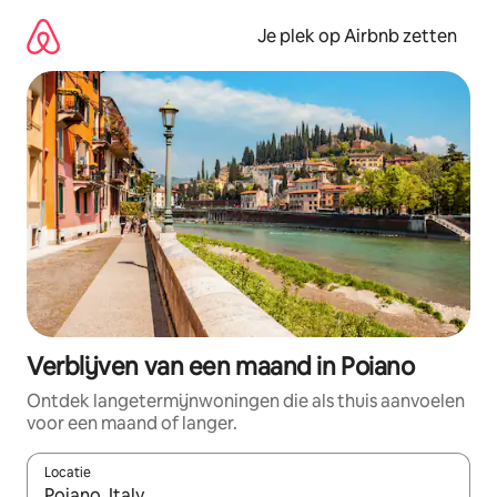
Ga
direct
Je plek op Airbnb zetten
naar
inhoud
Verblijven van een maand in Poiano
Ontdek langetermijnwoningen die als thuis aanvoelen
voor een maand of langer.
Locatie
Wanneer er resultaten beschikbaar zijn, maak je een keuze met 