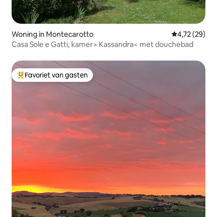
Woning in Montecarotto
Gemiddelde be
4,72 (29)
Casa Sole e Gatti, kamer> Kassandra< met douchebad
Favoriet van gasten
Topfavoriet van gasten