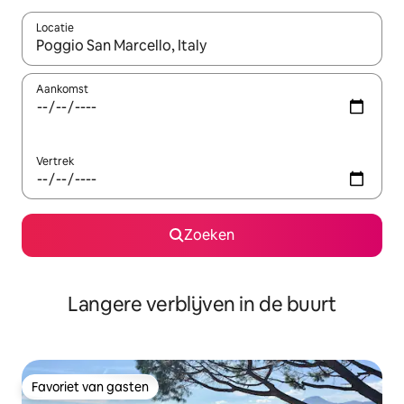
Locatie
Wanneer er resultaten beschikbaar zijn, maak je een keuze met 
Aankomst
Vertrek
Zoeken
Langere verblijven in de buurt
Favoriet van gasten
Favoriet van gasten