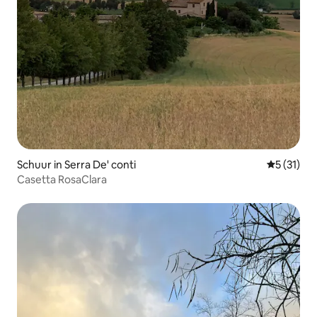
Schuur in Serra De' conti
Gemiddeld
5 (31)
Casetta RosaClara