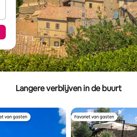
Langere verblijven in de buurt
iet van gasten
Favoriet van gasten
iet van gasten
Favoriet van gasten