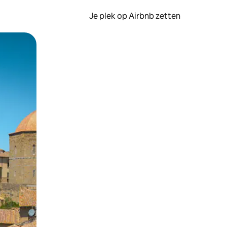
Je plek op Airbnb zetten
en of swipen.