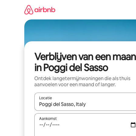
Ga
direct
naar
inhoud
Verblijven van een maa
in Poggi del Sasso
Ontdek langetermijnwoningen die als thuis
aanvoelen voor een maand of langer.
Locatie
Wanneer er resultaten beschikbaar zijn, maak je 
Aankomst