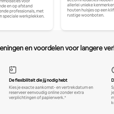
mmodaties voor
allerlei unieke kenmerken
nde en op afstand
houten huisjes op een klif
nde professionals, met
rustige woonboten.
en speciale werkplekken.
eningen en voordelen voor langere ver
De flexibiliteit die jij nodig hebt
D
Kies je exacte aankomst- en vertrekdatum en
S
reserveer eenvoudig online zonder extra
j
verplichtingen of papierwerk.*
m
k