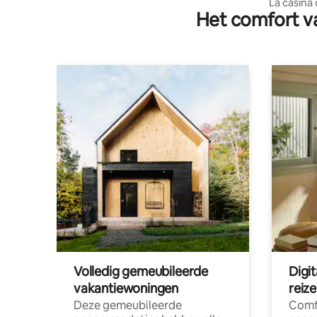
La casina 
Het comfort va
Volledig gemeubileerde
Digi
vakantiewoningen
reiz
Deze gemeubileerde
Comf