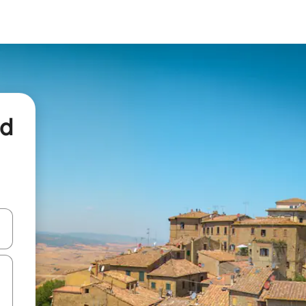
nd
een keuze met je de pijltjestoetsen omhoog en omlaag, óf door te tikk