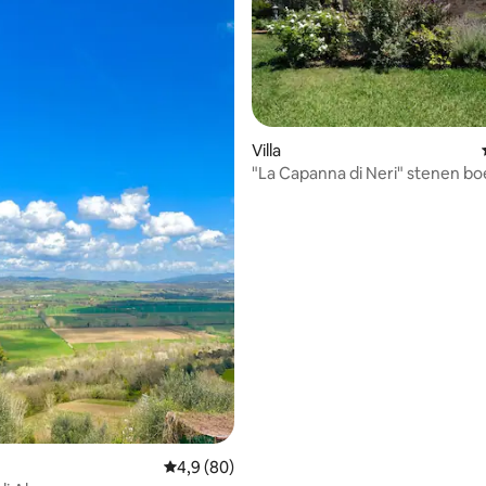
g van 4,99 op 5, 69 recensies
Villa
"La Capanna di Neri" stenen bo
met zwembad
Gemiddelde beoordeling van 4,9 op 5, 80 r
4,9 (80)