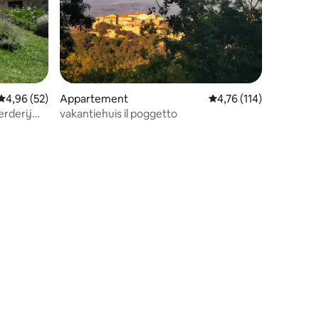
Gemiddelde beoordeling van 4,96 op 5, 52 recensies
4,96 (52)
Appartement
Gemiddelde beoordelin
4,76 (114)
erderij
vakantiehuis il poggetto
ecensies