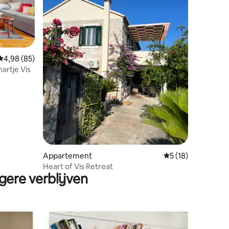
Gemiddelde beoordeling van 4,98 op 5, 85 recensies
4,98 (85)
artje Vis
ecensies
Appartement
Gemiddelde beoord
5 (18)
Heart of Vis Retreat
gere verblijven