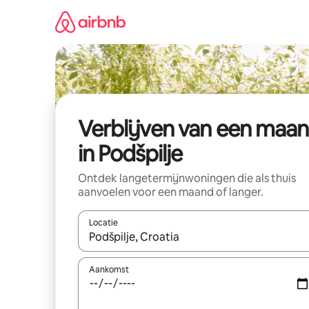
Ga
direct
naar
inhoud
Verblijven van een maa
in Podšpilje
Ontdek langetermijnwoningen die als thuis
aanvoelen voor een maand of langer.
Locatie
Wanneer er resultaten beschikbaar zijn, maak je 
Aankomst