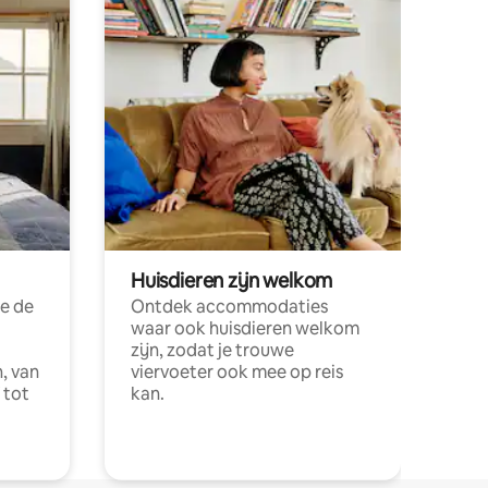
Huisdieren zijn welkom
e de
Ontdek accommodaties
waar ook huisdieren welkom
zijn, zodat je trouwe
, van
viervoeter ook mee op reis
 tot
kan.