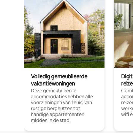
Volledig gemeubileerde
Digi
vakantiewoningen
reiz
Deze gemeubileerde
Comf
accommodaties hebben alle
acco
voorzieningen van thuis, van
reize
rustige berghutten tot
werke
handige appartementen
wifi 
midden in de stad.