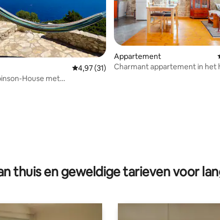
g van 4,92 op 5, 13 recensies
Appartement
Charmant appartement in het h
Gemiddelde beoordeling van 4,97 op 5, 31 r
4,97 (31)
binson-House met
mend uitzicht op zee
n thuis en geweldige tarieven voor lan