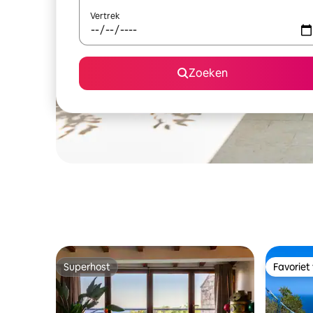
Vertrek
Zoeken
Superhost
Favoriet
Superhost
Favoriet