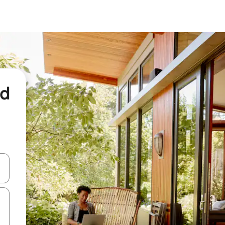
nd
een keuze met je de pijltjestoetsen omhoog en omlaag, óf door te tikk