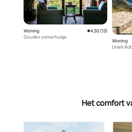
Woning
Gemiddelde beoordelin
4,92 (13)
Gouden zomerhuisje
Woning
Uniek Ro
adembene
Het comfort va