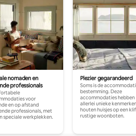
tale nomaden en
Plezier gegarandeerd
ende professionals
Soms is de accommodati
bestemming. Deze
ortabele
accommodaties hebben
mmodaties voor
allerlei unieke kenmerken
nde en op afstand
houten huisjes op een klif
nde professionals, met
rustige woonboten.
en speciale werkplekken.