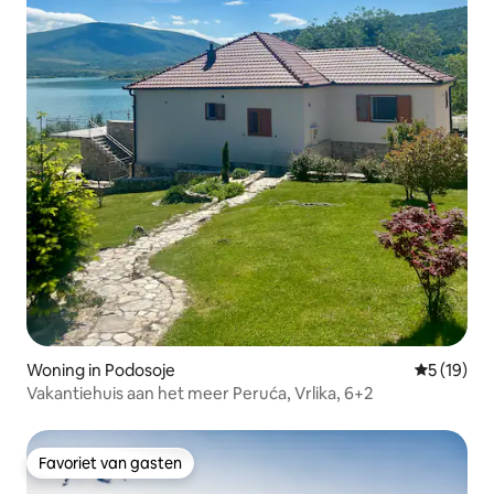
Woning in Podosoje
Gemiddelde
5 (19)
Vakantiehuis aan het meer Peruća, Vrlika, 6+2
Favoriet van gasten
Favoriet van gasten