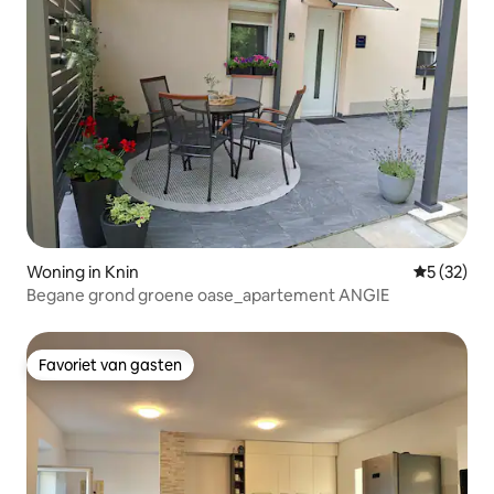
Woning in Knin
Gemiddelde
5 (32)
Begane grond groene oase_apartement ANGIE
Favoriet van gasten
Favoriet van gasten