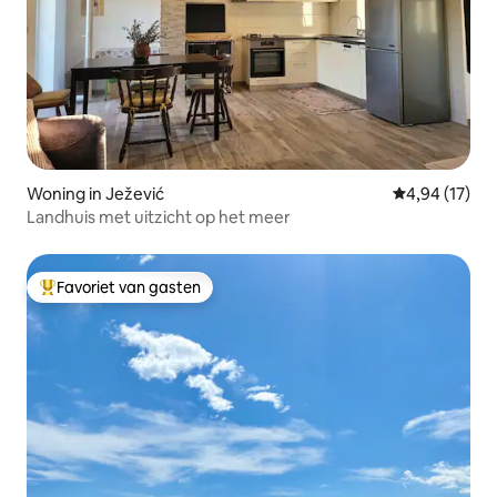
Woning in Ježević
Gemiddelde be
4,94 (17)
Landhuis met uitzicht op het meer
Favoriet van gasten
Topfavoriet van gasten