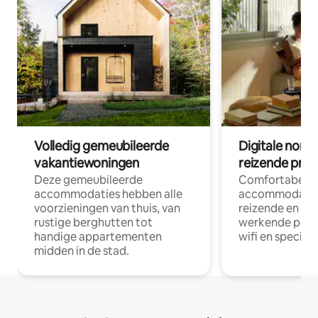
Volledig gemeubileerde
Digitale nom
vakantiewoningen
reizende prof
Deze gemeubileerde
Comfortabele
accommodaties hebben alle
accommodatie
voorzieningen van thuis, van
reizende en op
rustige berghutten tot
werkende profe
handige appartementen
wifi en special
midden in de stad.