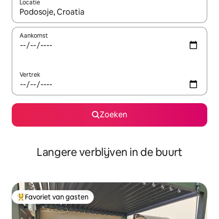
Locatie
Wanneer er resultaten beschikbaar zijn, maak je een keuze met 
Aankomst
Vertrek
Zoeken
Langere verblijven in de buurt
Favoriet van gasten
Topfavoriet van gasten