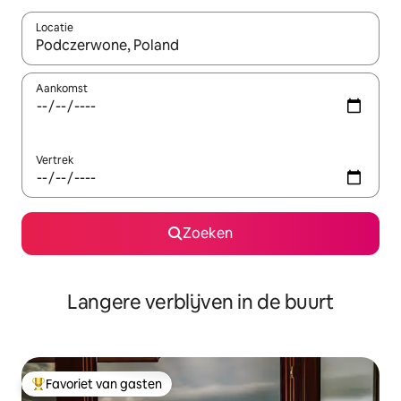
Locatie
Wanneer er resultaten beschikbaar zijn, maak je een keuze met 
Aankomst
Vertrek
Zoeken
Langere verblijven in de buurt
Favoriet van gasten
Topfavoriet van gasten