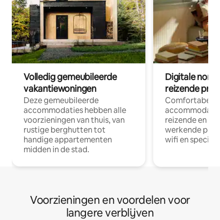
Volledig gemeubileerde
Digitale nom
vakantiewoningen
reizende prof
Deze gemeubileerde
Comfortabele
accommodaties hebben alle
accommodatie
voorzieningen van thuis, van
reizende en op
rustige berghutten tot
werkende profe
handige appartementen
wifi en special
midden in de stad.
Voorzieningen en voordelen voor
langere verblijven