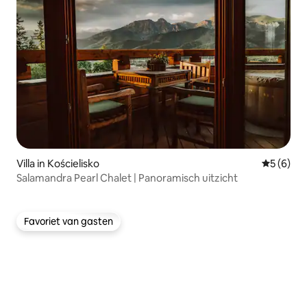
Villa in Kościelisko
Gemiddeld
5 (6)
Salamandra Pearl Chalet | Panoramisch uitzicht
Favoriet van gasten
Favoriet van gasten