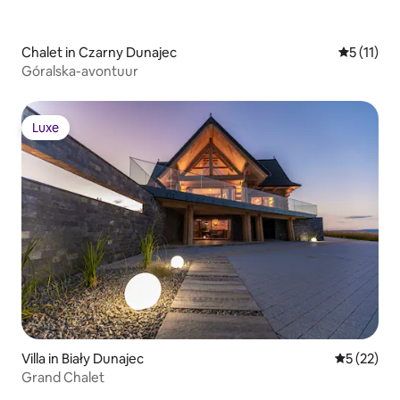
Chalet in Czarny Dunajec
Gemiddeld
5 (11)
Góralska-avontuur
Luxe
Luxe
Villa in Biały Dunajec
Gemiddelde
5 (22)
Grand Chalet