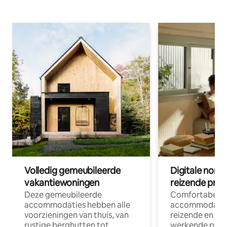
Volledig gemeubileerde
Digitale nom
vakantiewoningen
reizende prof
Deze gemeubileerde
Comfortabele
accommodaties hebben alle
accommodatie
voorzieningen van thuis, van
reizende en op
rustige berghutten tot
werkende profe