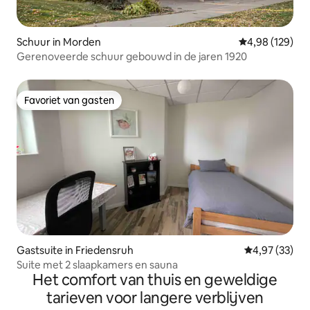
Schuur in Morden
Gemiddelde beo
4,98 (129)
Gerenoveerde schuur gebouwd in de jaren 1920
Favoriet van gasten
Favoriet van gasten
Gastsuite in Friedensruh
Gemiddelde be
4,97 (33)
Suite met 2 slaapkamers en sauna
Het comfort van thuis en geweldige
tarieven voor langere verblijven