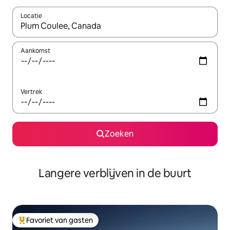
Locatie
Wanneer er resultaten beschikbaar zijn, maak je een keuze met 
Aankomst
Vertrek
Zoeken
Langere verblijven in de buurt
Favoriet van gasten
Topfavoriet van gasten