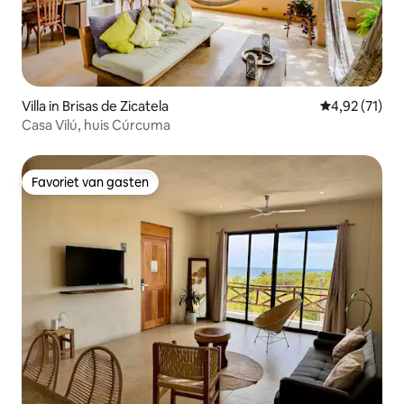
Villa in Brisas de Zicatela
Gemiddelde be
4,92 (71)
Casa Vilú, huis Cúrcuma
Favoriet van gasten
Favoriet van gasten