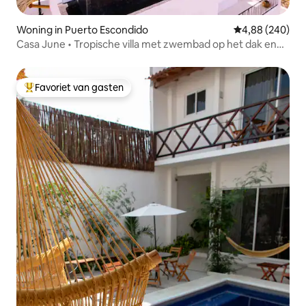
Woning in Puerto Escondido
Gemiddelde beo
4,88 (240)
Casa June • Tropische villa met zwembad op het dak en
uitzicht
Favoriet van gasten
Topfavoriet van gasten