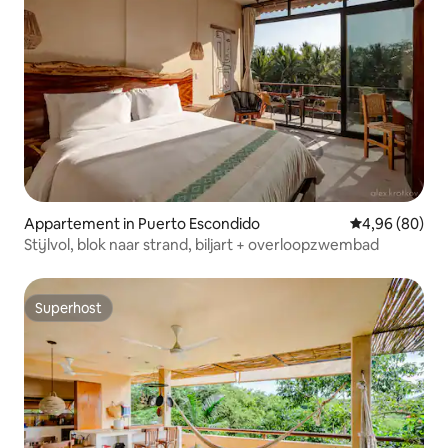
Appartement in Puerto Escondido
Gemiddelde be
4,96 (80)
Stijlvol, blok naar strand, biljart + overloopzwembad
Superhost
Superhost