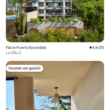
Flat in Puerto Escondido
Gemiddelde 
4,9 (31)
La Olita 2
Favoriet van gasten
Favoriet van gasten