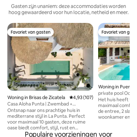
Gasten zijn unaniem: deze accommodaties worden
hoog gewaardeerd voor hun locatie, netheid en meer.
Favoriet van gasten
Favoriet van gas
Favoriet van gasten
Favoriet van gas
Woning in Puerto 
o
prívate pool Ocean
Woning in Brisas de Zicatela
Gemiddelde beoordeling van 4,9
4,93 (107)
dagelijkse schoo
Het huis heeft tw
Casa Aloha Punta | Zwembad +
maximaal comfort
dakterras · 300 m van het strand
Ontsnap naar ons prachtige huis in
de entree, 2 slaa
mediterrane stijl in La Punta. Perfect
woonkamer en een
voor maximaal 10 gasten, deze ruime
om van het zwemb
oase biedt comfort, stijl, rust en
zonder naar boven
Populaire voorzieningen voor
STARLINK! Stap binnen in een elegante
prachtig uitzicht 