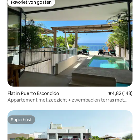
Favoriet van gasten
Favoriet van gasten
Flat in Puerto Escondido
Gemiddelde beo
4,82 (143)
Appartement met zeezicht + zwembad en terras met
zonsondergang
Superhost
Superhost