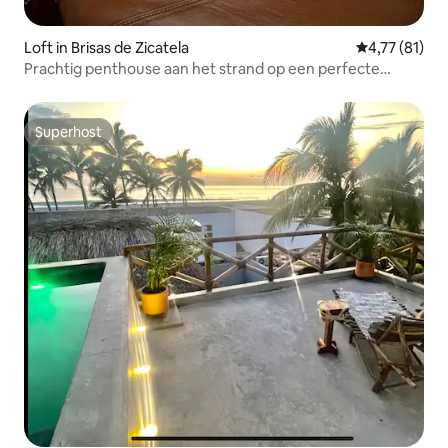
Loft in Brisas de Zicatela
Gemiddelde b
4,77 (81)
Prachtig penthouse aan het strand op een perfecte
locatie
Superhost
Superhost