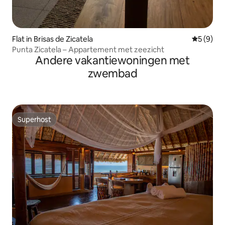
Flat in Brisas de Zicatela
Gemiddeld
5 (9)
Punta Zicatela – Appartement met zeezicht
Andere vakantiewoningen met
zwembad
Superhost
Superhost