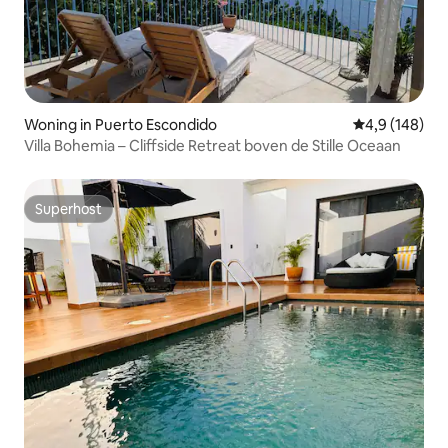
Woning in Puerto Escondido
Gemiddelde be
4,9 (148)
Villa Bohemia – Cliffside Retreat boven de Stille Oceaan
Superhost
Superhost