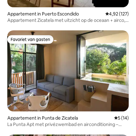
Appartement in Puerto Escondido
Gemiddelde beo
4,92 (127)
Appartement Zicatela met uitzicht op de oceaan + airco,
zwembad en Starlink
Favoriet van gasten
Favoriet van gasten
Appartement in Punta de Zicatela
Gemiddelde
5 (14)
La Punta Apt met privézwembad en airconditioning –
Loop naar het strand