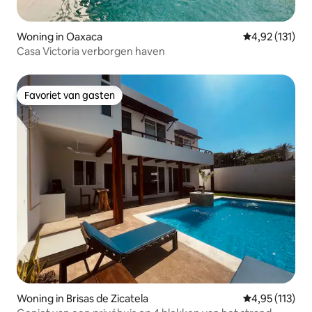
Woning in Oaxaca
Gemiddelde be
4,92 (131)
Casa Victoria verborgen haven
Favoriet van gasten
Favoriet van gasten
Woning in Brisas de Zicatela
Gemiddelde be
4,95 (113)