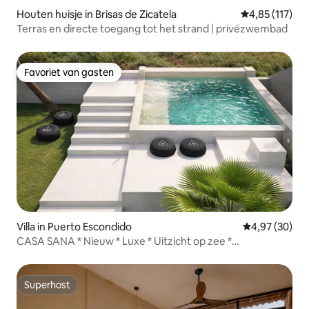
Houten huisje in Brisas de Zicatela
Gemiddelde be
4,85 (117)
Terras en directe toegang tot het strand | privézwembad
Favoriet van gasten
Favoriet van gasten
Villa in Puerto Escondido
Gemiddelde be
4,97 (30)
CASA SANA * Nieuw * Luxe * Uitzicht op zee *
Zuurstofzwembad
Superhost
Superhost