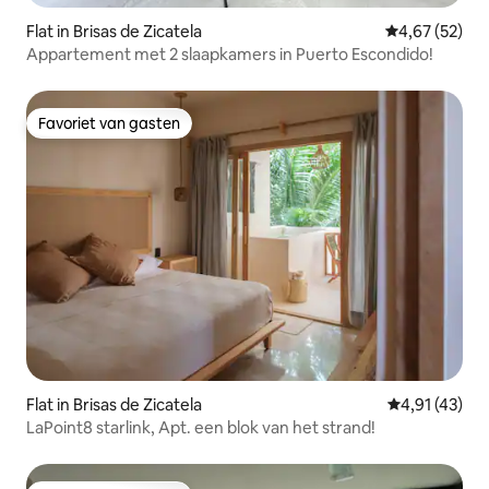
Flat in Brisas de Zicatela
Gemiddelde be
4,67 (52)
Appartement met 2 slaapkamers in Puerto Escondido!
Favoriet van gasten
Favoriet van gasten
Flat in Brisas de Zicatela
Gemiddelde b
4,91 (43)
LaPoint8 starlink, Apt. een blok van het strand!