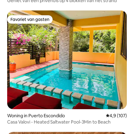
Geniet van een privéhuis op 4 blokken van het strand
Favoriet van gasten
Favoriet van gasten
Woning in Puerto Escondido
Gemiddelde be
4,9 (107)
Casa Valovi - Heated Saltwater Pool-3Min to Beach