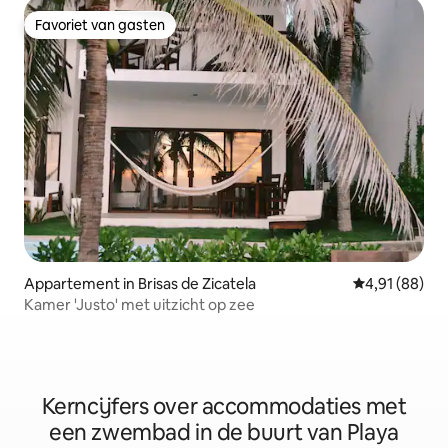
Favoriet van gasten
Favoriet van gasten
Appartement in Brisas de Zicatela
Gemiddelde be
4,91 (88)
Kamer 'Justo' met uitzicht op zee
Kerncijfers over accommodaties met
een zwembad in de buurt van Playa