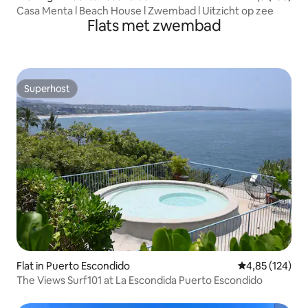
Casa Menta l Beach House l Zwembad l Uitzicht op zee
Flats met zwembad
Superhost
Superhost
Flat in Puerto Escondido
Gemiddelde beo
4,85 (124)
The Views Surf101 at La Escondida Puerto Escondido