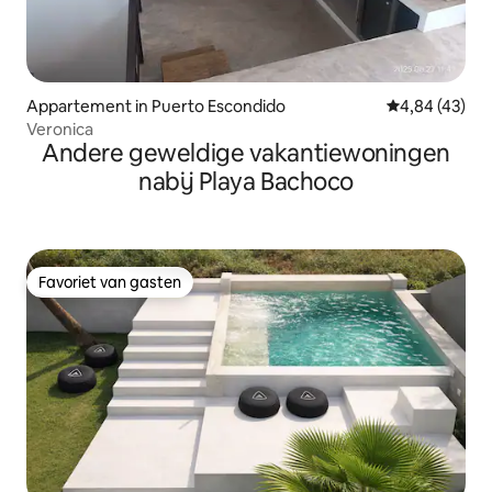
Appartement in Puerto Escondido
Gemiddelde be
4,84 (43)
Veronica
Andere geweldige vakantiewoningen
nabij Playa Bachoco
Favoriet van gasten
Favoriet van gasten