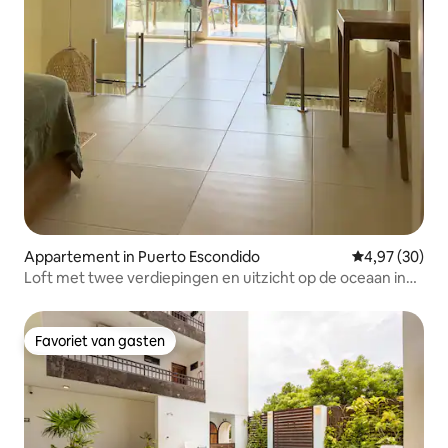
Appartement in Puerto Escondido
Gemiddelde be
4,97 (30)
Loft met twee verdiepingen en uitzicht op de oceaan in
de buurt van de beste stranden
Favoriet van gasten
Favoriet van gasten