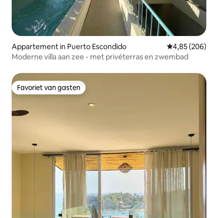
Appartement in Puerto Escondido
Gemiddelde beo
4,85 (206)
Moderne villa aan zee - met privéterras en zwembad
Favoriet van gasten
Favoriet van gasten