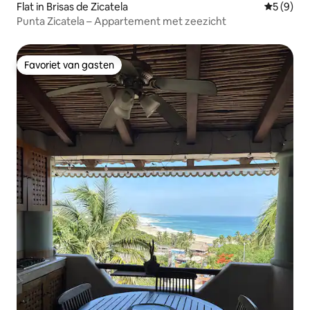
Flat in Brisas de Zicatela
Gemiddeld
5 (9)
Punta Zicatela – Appartement met zeezicht
Favoriet van gasten
Favoriet van gasten