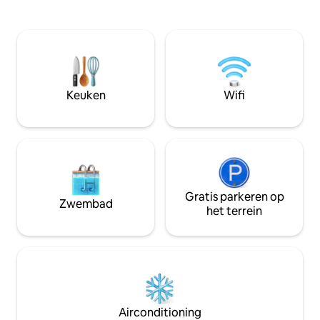
stad, de bergen, 
Bacocho Beach (prachtige
Surfen, eten en b
zonsondergangen) en het beroemde
rijden naar het mooiste strand Carizalillo
Carrizalillo strand, hetzelfde als
Beach 3-5 minuten rijden naar de lokale
Rinconada strip met tal van restaurants,
markt, zelfgemaak
coffeeshops, gezondheidswinkels,
vriendelijke bure
handige winkels en boetieks.
om het huis heen. PM ME VOOR MEE
Keuken
Wifi
TIPP 's
Gratis parkeren op
Zwembad
het terrein
Airconditioning