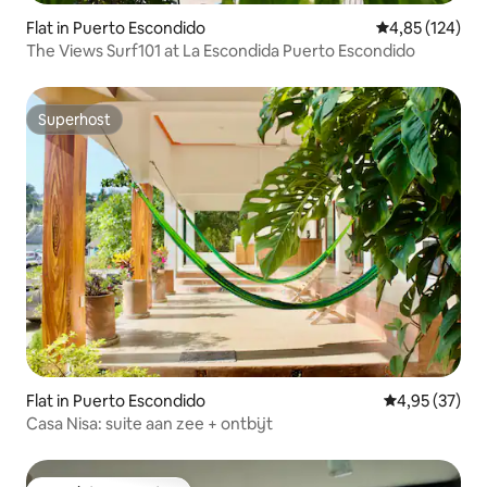
Flat in Puerto Escondido
Gemiddelde beo
4,85 (124)
The Views Surf101 at La Escondida Puerto Escondido
Superhost
Superhost
Flat in Puerto Escondido
Gemiddelde be
4,95 (37)
Casa Nisa: suite aan zee + ontbijt