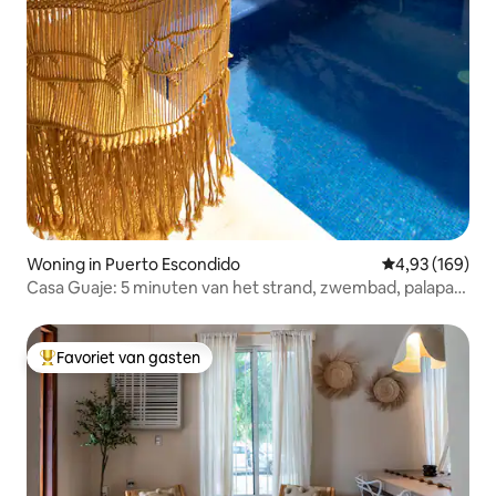
Woning in Puerto Escondido
Gemiddelde beo
4,93 (169)
Casa Guaje: 5 minuten van het strand, zwembad, palapa
en dagelijkse schoonmaak
Favoriet van gasten
Topfavoriet van gasten