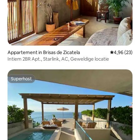
Appartement in Brisas de Zicatela
Gemiddelde be
4,96 (23)
Intiem 2BR Apt., Starlink, AC, Geweldige locatie
Superhost
Superhost