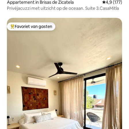
Appartement in Brisas de Zicatela
Gemiddelde be
4,9 (177)
Privéjacuzzi met uitzicht op de oceaan. Suite 3.CasaMitla
Favoriet van gasten
Topfavoriet van gasten