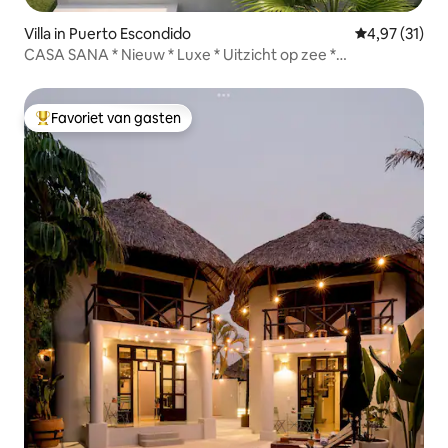
Villa in Puerto Escondido
Gemiddelde be
4,97 (31)
CASA SANA * Nieuw * Luxe * Uitzicht op zee *
Zuurstofzwembad
Favoriet van gasten
Topfavoriet van gasten