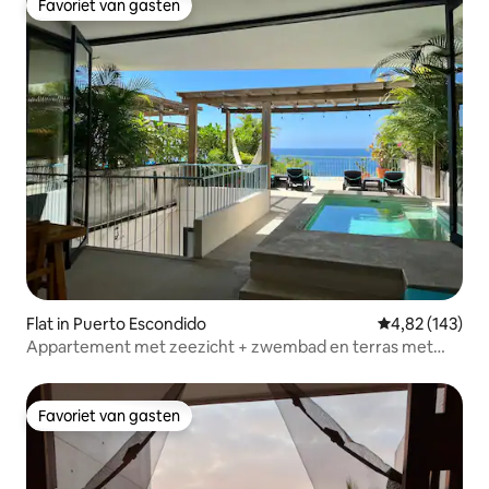
Favoriet van gasten
Favoriet van gasten
Flat in Puerto Escondido
Gemiddelde beo
4,82 (143)
Appartement met zeezicht + zwembad en terras met
zonsondergang
Favoriet van gasten
Favoriet van gasten