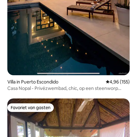
Villa in Puerto Escondido
Gemiddelde beo
4,96 (155)
Casa Nopal - Privézwembad, chic, op een steenworp
afstand van het strand
Favoriet van gasten
Favoriet van gasten