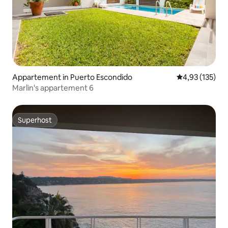
Appartement in Puerto Escondido
Gemiddelde beo
4,93 (135)
Marlin's appartement 6
Superhost
Superhost