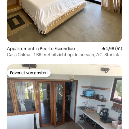
Appartement in Puerto Escondido
Gemiddelde be
4,98 (51)
Casa Calma - 1 BR met uitzicht op de oceaan, AC, Starlink
Favoriet van gasten
Favoriet van gasten