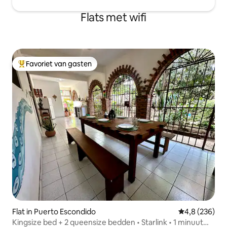
Flats met wifi
Favoriet van gasten
Topfavoriet van gasten
Flat in Puerto Escondido
Gemiddelde be
4,8 (236)
Kingsize bed + 2 queensize bedden • Starlink • 1 minuut