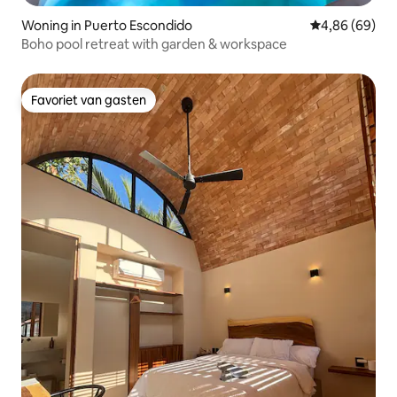
Woning in Puerto Escondido
Gemiddelde be
4,86 (69)
Boho pool retreat with garden & workspace
Favoriet van gasten
Favoriet van gasten