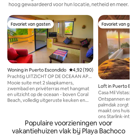
hoog gewaardeerd voor hun locatie, netheid en meer.
Favoriet van gasten
Favoriet van gas
Favoriet van gasten
Favoriet van gas
Woning in Puerto Escondido
Gemiddelde beoordeling van 4,9
4,92 (190)
Prachtig UITZICHT OP DE OCEAAN APT
5 (snelle glasvezel WIFI)
Mooie suite met 2 slaapkamers,
Loft in Puerto Esc
zwembad en privéterras met hangmat
Casa Mil Vistas: M
en uitzicht op de oceaan - boven Coral
Nature
Ontspannen en wer
Beach, volledig uitgeruste keuken en
palmdak zorgt voor
gezellige woonkamer. Geweldig voor
maakt ons huis un
werknemers op afstand - snelle
ons Starlink-inter
glasvezel WIFI, met een eigen speciale
Populaire voorzieningen voor
om te werken Modern en natuur Geniet
lijn en modem voor het appartement.
van een minimalis
Op loopafstand van Coral Beach (ideaal
vakantiehuizen vlak bij Playa Bachoco
leven met een prac
om te zwemmen en snorkelen),