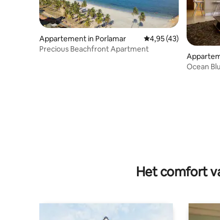
Appartement in Porlamar
Gemiddelde beoordelin
4,95 (43)
Precious Beachfront Apartment
Appartem
Ocean Blu
Margarita
Het comfort va