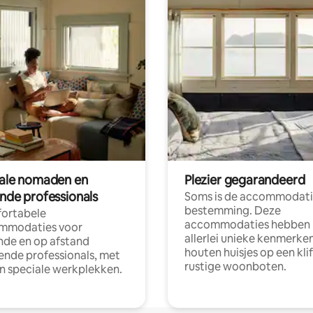
tale nomaden en
Plezier gegarandeerd
ende professionals
Soms is de accommodati
bestemming. Deze
ortabele
accommodaties hebben
mmodaties voor
allerlei unieke kenmerken
nde en op afstand
houten huisjes op een klif
nde professionals, met
rustige woonboten.
en speciale werkplekken.