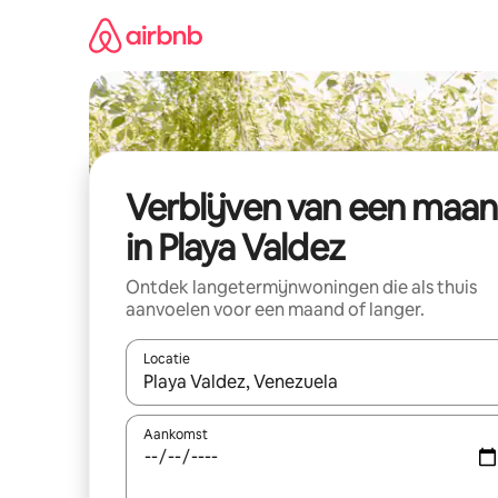
Ga
direct
naar
inhoud
Verblijven van een maa
in Playa Valdez
Ontdek langetermijnwoningen die als thuis
aanvoelen voor een maand of langer.
Locatie
Wanneer er resultaten beschikbaar zijn, maak je 
Aankomst