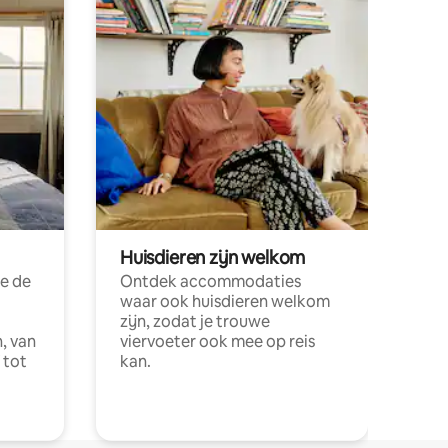
Huisdieren zijn welkom
e de
Ontdek accommodaties
waar ook huisdieren welkom
zijn, zodat je trouwe
, van
viervoeter ook mee op reis
 tot
kan.