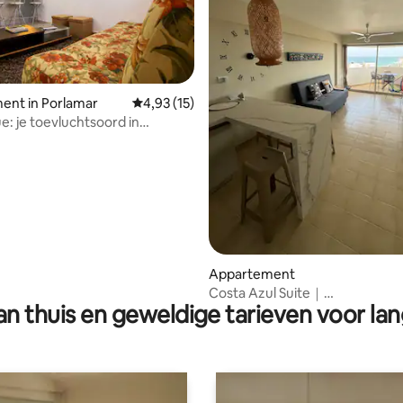
g van 4,95 op 5, 43 recensies
ent in Porlamar
Gemiddelde beoordeling van 4,93 op 5, 15 r
4,93 (15)
e: je toevluchtsoord in
Appartement
Costa Azul Suite｜
n thuis en geweldige tarieven voor lan
Balkon+zwembad+barbecue｜
strand