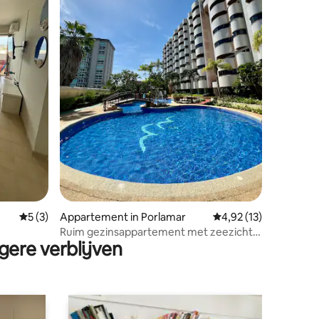
ecensies
Gemiddelde beoordeling van 5 op 5, 3 recensies
5 (3)
Appartement in Porlamar
Gemiddelde beoordeli
4,92 (13)
Ruim gezinsappartement met zeezicht +
gere verblijven
Aan het
zwembad