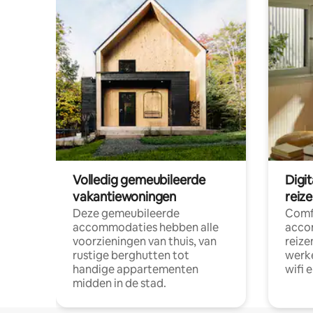
Volledig gemeubileerde
Digi
vakantiewoningen
reiz
Deze gemeubileerde
Comf
accommodaties hebben alle
acco
voorzieningen van thuis, van
reize
rustige berghutten tot
werke
handige appartementen
wifi 
midden in de stad.