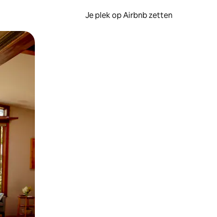
Je plek op Airbnb zetten
en of swipen.