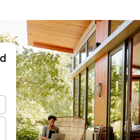
nd
een keuze met je de pijltjestoetsen omhoog en omlaag, óf door te tikk