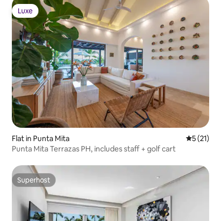
Luxe
Luxe
Flat in Punta Mita
Gemiddeld
5 (21)
Punta Mita Terrazas PH, includes staff + golf cart
Superhost
Superhost