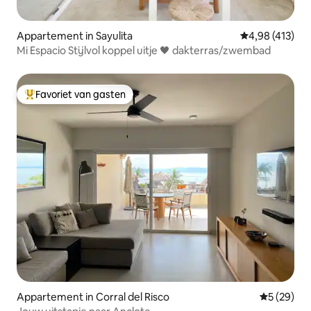
Appartement in Sayulita
Gemiddelde beo
4,98 (413)
Mi Espacio Stijlvol koppel uitje 🖤 dakterras/zwembad
Favoriet van gasten
Topfavoriet van gasten
Appartement in Corral del Risco
Gemiddelde
5 (29)