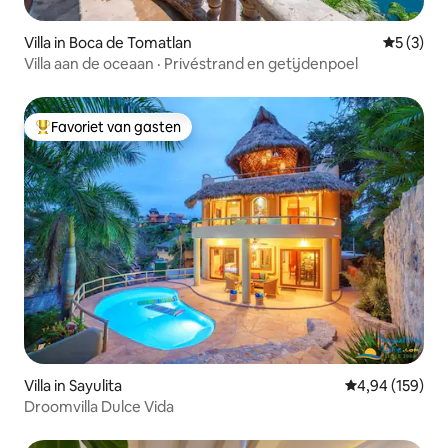
Villa in Boca de Tomatlan
Gemiddeld
5 (3)
Villa aan de oceaan · Privéstrand en getijdenpoel
Favoriet van gasten
Topfavoriet van gasten
Villa in Sayulita
Gemiddelde beo
4,94 (159)
Droomvilla Dulce Vida