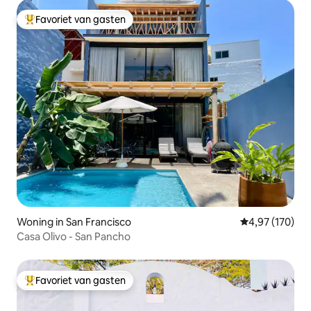
Favoriet van gasten
Topfavoriet van gasten
Woning in San Francisco
Gemiddelde beo
4,97 (170)
Casa Olivo - San Pancho
Favoriet van gasten
Topfavoriet van gasten