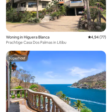
Woning in Higuera Blanca
Gemiddelde be
4,94 (77)
Prachtige Casa Dos Palmas in Litibu
Superhost
Superhost