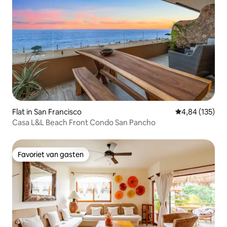
Flat in San Francisco
Gemiddelde beo
4,84 (135)
Casa L&L Beach Front Condo San Pancho
Favoriet van gasten
Favoriet van gasten