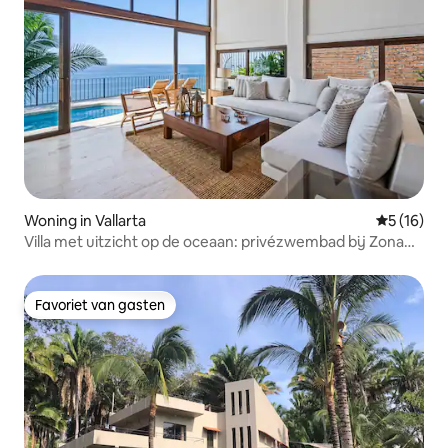
Woning in Vallarta
Gemiddelde
5 (16)
Villa met uitzicht op de oceaan: privézwembad bij Zona
Romántica
Favoriet van gasten
Favoriet van gasten