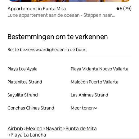
Appartement in Punta Mita
Gemiddelde
5 (79)
Luxe appartement aan de oceaan - Stappen naar
Restaurant Row!
Bestemmingen om te verkennen
Beste bezienswaardigheden in de buurt
Playa Los Ayala
Playa Vidanta Nuevo Vallarta
Platanitos Strand
Malecón Puerto Vallarta
Sayulita Strand
Las Animas Strand
Conchas Chinas Strand
Meer tonen
Airbnb
Mexico
Nayarit
Punta de Mita
Playa La Lancha