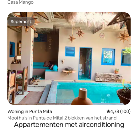
Casa Mango
Superhost
Superhost
Woning in Punta Mita
Gemiddelde beo
4,78 (100)
Mooi huis in Punta de Mita! 2 blokken van het strand
Appartementen met airconditioning