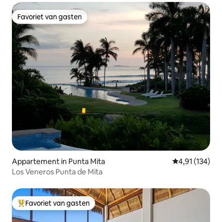
Favoriet van gasten
Favoriet van gasten
Appartement in Punta Mita
Gemiddelde beo
4,91 (134)
Los Veneros Punta de Mita
Favoriet van gasten
Topfavoriet van gasten