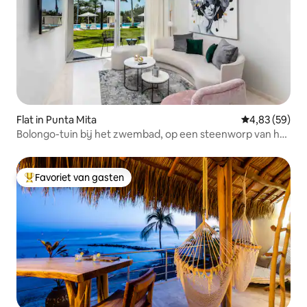
Flat in Punta Mita
Gemiddelde be
4,83 (59)
Bolongo-tuin bij het zwembad, op een steenworp van het
strand
Favoriet van gasten
Topfavoriet van gasten