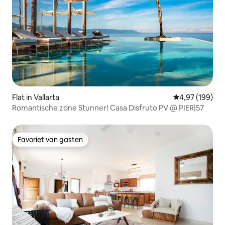
Flat in Vallarta
Gemiddelde beo
4,97 (199)
Romantische zone Stunner! Casa Disfruto PV @ PIER|57
Favoriet van gasten
Favoriet van gasten