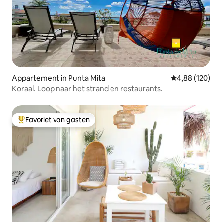
Appartement in Punta Mita
Gemiddelde beo
4,88 (120)
Koraal. Loop naar het strand en restaurants.
Favoriet van gasten
Topfavoriet van gasten