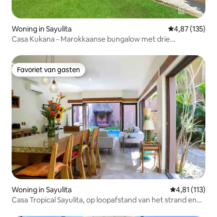
Woning in Sayulita
Gemiddelde beo
4,87 (135)
Casa Kukana - Marokkaanse bungalow met drie
slaapkamers
Favoriet van gasten
Favoriet van gasten
Woning in Sayulita
Gemiddelde be
4,81 (113)
Casa Tropical Sayulita, op loopafstand van het strand en
surfen