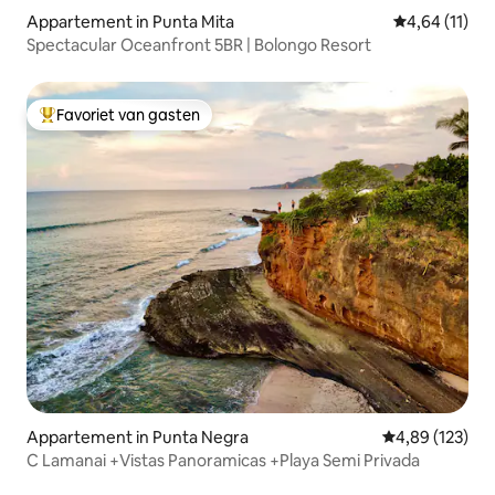
Appartement in Punta Mita
Gemiddelde b
4,64 (11)
Spectacular Oceanfront 5BR | Bolongo Resort
Favoriet van gasten
Topfavoriet van gasten
Appartement in Punta Negra
Gemiddelde beo
4,89 (123)
C Lamanai +Vistas Panoramicas +Playa Semi Privada