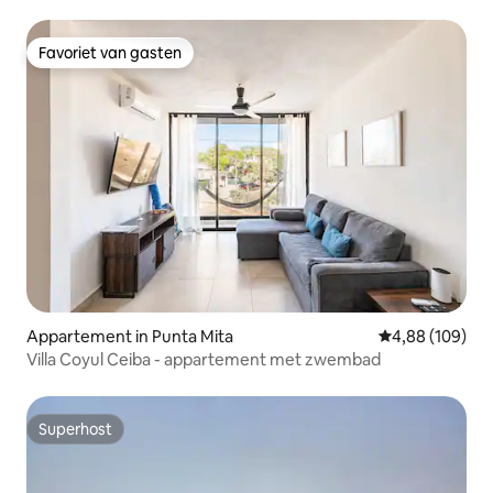
Favoriet van gasten
Favoriet van gasten
Appartement in Punta Mita
Gemiddelde beo
4,88 (109)
Villa Coyul Ceiba - appartement met zwembad
Superhost
Superhost