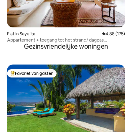
Flat in Sayulita
Gemiddelde beo
4,88 (175)
Appartement + toegang tot het strand/ dagpas
Gezinsvriendelijke woningen
inbegrepen
Favoriet van gasten
Topfavoriet van gasten