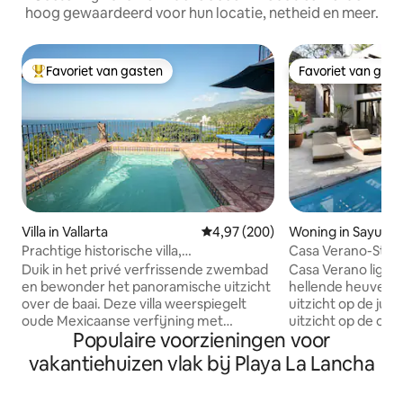
hoog gewaardeerd voor hun locatie, netheid en meer.
Favoriet van gasten
Favoriet van gas
Topfavoriet van gasten
Favoriet van gas
Villa in Vallarta
Gemiddelde beoordeling van 4,9
4,97 (200)
Woning in Sayulita
Prachtige historische villa,
Casa Verano-Styli
privézwembad en 280° uitzicht
noordkant
Duik in het privé verfrissende zwembad
Casa Verano ligt v
en bewonder het panoramische uitzicht
hellende heuvel e
over de baai. Deze villa weerspiegelt
uitzicht op de jun
oude Mexicaanse verfijning met
uitzicht op de oce
Populaire voorzieningen voor
zichtbare houten balken,
een smaakvol mode
handgeschilderde tegels en koloniaal
design; 2 aparte gr
vakantiehuizen vlak bij Playa La Lancha
antiek naast moderne voorzieningen.
met een complete
Onze villa ligt hoog op een bergkam met
bedden en aircond