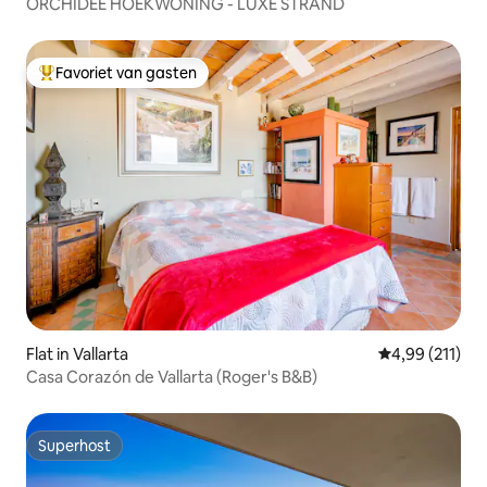
ORCHIDEE HOEKWONING - LUXE STRAND
Favoriet van gasten
Topfavoriet van gasten
Flat in Vallarta
Gemiddelde beo
4,99 (211)
Casa Corazón de Vallarta (Roger's B&B)
Superhost
Superhost