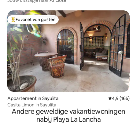
Jouw uitstapje naar Anclote
Favoriet van gasten
Topfavoriet van gasten
Appartement in Sayulita
Gemiddelde be
4,9 (165)
Casita Limon in Sayulita
Andere geweldige vakantiewoningen
nabij Playa La Lancha