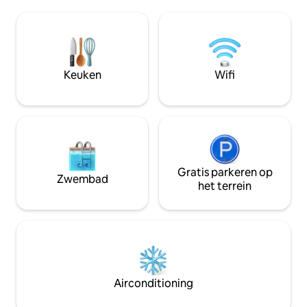
een panoramisch uitzicht op de baai van
zwembad. Open woonkamer. Keuken
Banderas, Puerto Vallarta in het noorden
biedt toegang tot 
en Los Arcos in het zuiden. De locatie en
met een zoutwa
collectie van villa 's wordt algemeen
door verbazingw
erkend als een van de beste villa' s die te
bomen. Dit huis is 
bieden heeft vanwege de
Moeilijk te vinden 
Keuken
Wifi
ongeëvenaarde locatie en de prachtige
deze dagen!...Let o
architectonische details van onze
bouwwerkzaamhed
enclave van villa 's. Dit is authentiek kust
gebieden
Mexico - alle moderne luxe in een
prachtige omgeving. Het is ons paradijs
en thuis weg van huis, en we zijn er trots
op om het met onze gasten te delen! De
villa is van jou! Van voor naar achter en
Gratis parkeren op
Zwembad
van boven naar beneden! Ik ben altijd
het terrein
per e-mail bereikbaar We hebben ook
een vastgoedbeheerder in binnenkort,
een huishoudster,
tuinman/zwembadjongen en
regelmatige onderhoudsdiensten. Als
gevolg daarvan kan elk probleem dat
zich voordoet meestal vrij snel worden
Airconditioning
afgehandeld door onze lokale
medewerkers. Onze schoonmaakster