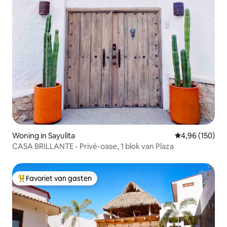
Woning in Sayulita
Gemiddelde beo
4,96 (150)
CASA BRILLANTE - Privé-oase, 1 blok van Plaza
Favoriet van gasten
Topfavoriet van gasten