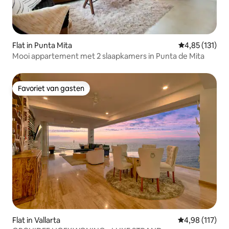
Flat in Punta Mita
Gemiddelde be
4,85 (131)
Mooi appartement met 2 slaapkamers in Punta de Mita
Favoriet van gasten
Favoriet van gasten
Flat in Vallarta
Gemiddelde beo
4,98 (117)