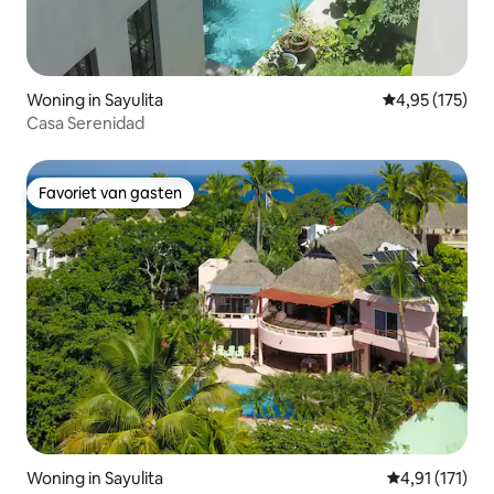
Woning in Sayulita
Gemiddelde beo
4,95 (175)
Casa Serenidad
Favoriet van gasten
Favoriet van gasten
Woning in Sayulita
Gemiddelde be
4,91 (171)