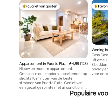
Favoriet van gasten
Favor
Topfavoriet van gasten
Topfavor
Woning in
Casa Cas
Ultieme lu
Appartement in Puerto Plat
Gemiddelde beoordeling
4,99 (123)
3 bedden
a
Nieuw en modern appartement.
privacy e
Ontspan in een modern appartement op
voor ente
slechts 10 minuten van de beste
Biljarttaf
stranden van Puerto Plata. Geniet van
van een pr
een gezellige ruimte met airconditioning
infinity pool 
Populaire voo
in alle ruimtes, ideaal voor gezinnen,
geweldige 
koppels of reizigers die op zoek zijn naar
Geen schoo
comfort en rust. Je zult je direct thuis
schoonma
voelen: • Snelle wifi. • 2
nachten, 