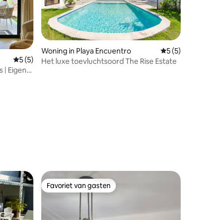
Woning in Playa Encuentro
Gemiddelde beoor
5 (5)
Gemiddelde beoordeling van 5 op 5, 5 recensies
5 (5)
Het luxe toevluchtsoord The Rise Estate
ecensies
 | Eigen
baan
Favoriet van gasten
Favoriet van gasten