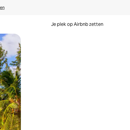
ven
Je plek op Airbnb zetten
en of swipen.