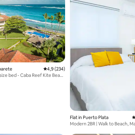
 van 4,83 op 5, 269 recensies
abarete
Gemiddelde beoordeling van 4,9 op 5, 234 r
4,9 (234)
size bed - Caba Reef Kite Beach
Flat in Puerto Plata
G
Modern 2BR | Walk to Beach, M
Dining