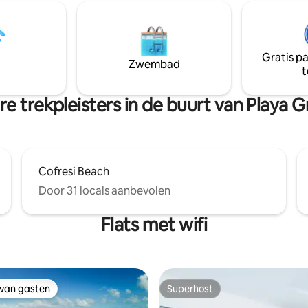
a Beach, Alicia Beach,
Plata. Dit is een omheind Apt 
 locatie!- dicht bij
dat 24 uur per dag beveiliging b
! 5 minuten NAAR de
gratis parkeren . Luchthaven li
n en 15 minuten naar de
slechts 20 minuten afstand
Gratis p
Playa Dorado.
Zwembad
t
e trekpleisters in de buurt van Playa 
Cofresi Beach
Door 31 locals aanbevolen
Flats met wifi
 van gasten
Superhost
 van gasten
Superhost