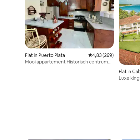
Flat in Puerto Plata
Gemiddelde beoordeling
4,83 (269)
Mooi appartement Historisch centrum
Puerto Plata
Flat in C
Luxe king
Cabarete