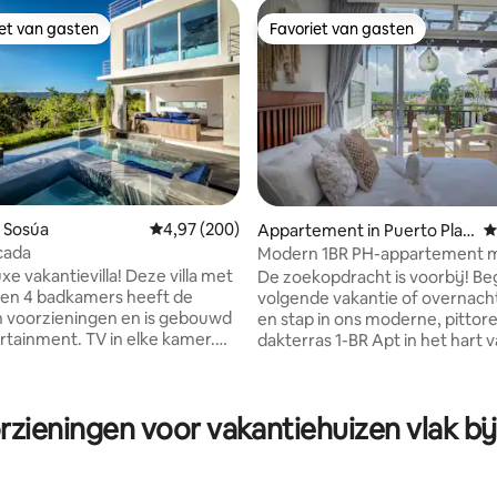
iet van gasten
Favoriet van gasten
iet van gasten
Favoriet van gasten
 Sosúa
Gemiddelde beoordeling van 4,97 op 5, 200 r
4,97 (200)
Appartement in Puerto Plat
G
a
cada
Modern 1BR PH-appartement 
zwembad, strand
xe vakantievilla! Deze villa met
De zoekopdracht is voorbij! Begin je
 van 4,99 op 5, 123 recensies
 en 4 badkamers heeft de
volgende vakantie of overnach
n voorzieningen en is gebouwd
en stap in ons moderne, pittor
rtainment. TV in elke kamer.
dakterras 1-BR Apt in het hart 
el, 24-uursbeveiliging. Geniet
stad Puerto Plata. Omdat de ce
achtig uitzicht vanuit de
ligging dicht bij alle toeristische
en de jacuzzi. Voor een
topbestemmingen en alle belan
rzieningen voor vakantiehuizen vlak bi
ervaring is deze villa het!
winkels ligt, op 2 minuten lopen
nmaakkosten, gratis
strand en The Malecon en tal v
akservice voor meer dan 3
eetgelegenheden, is er geen b
Slechts 4 minuten naar het
alternatief om in te verblijven 