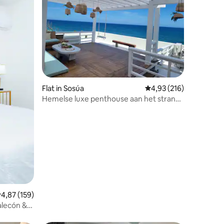
Flat in Sosúa
Gemiddelde beoordeling
4,93 (216)
Hemelse luxe penthouse aan het strand
met uitzicht op de oceaan
ecensies
emiddelde beoordeling van 4,87 op 5, 159 recensies
4,87 (159)
alecón &