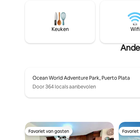
slaapkamers met comfortabele bedden
prachtige Sosu
voor een goede nachtrust. • 2
restaurants/bars, beste
volledige badkamers. • Volledig
iedereen
uitgeruste keuken om je favoriete
luchthave
maaltijden te bereiden. • Moderne,
golfbaan 
Keuken
Wifi
schone en stijlvol ingerichte ruimtes.
Ervaar Puerto Plata in alle comfort!
Ander
Ocean World Adventure Park, Puerto Plata
Door 364 locals aanbevolen
Favoriet van gasten
Favoriet
Favoriet van gasten
Favoriet