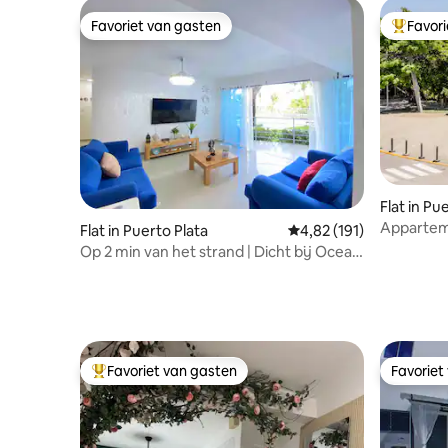
Favoriet van gasten
Favor
Favoriet van gasten
Topfavor
Flat in Pu
Appartem
Flat in Puerto Plata
Gemiddelde beoordeling
4,82 (191)
bedden/2
Op 2 min van het strand | Dicht bij Ocean
huis
World | 10 gasten
Favoriet van gasten
Favoriet
Topfavoriet van gasten
Favoriet