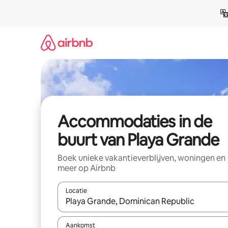
Ga
direct
naar
inhoud
Accommodaties in de
buurt van Playa Grande
Boek unieke vakantieverblijven, woningen en
meer op Airbnb
Locatie
Wanneer er resultaten beschikbaar zijn, maak je 
Aankomst