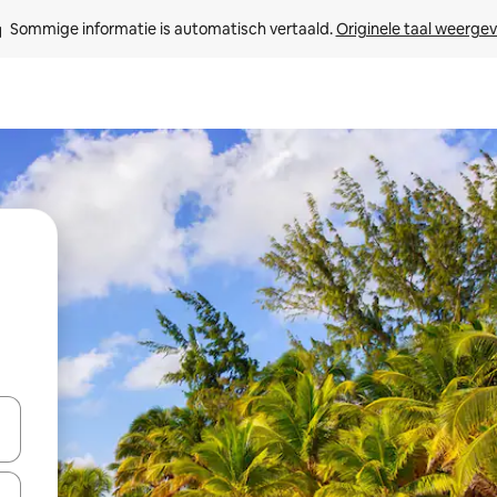
Sommige informatie is automatisch vertaald. 
Originele taal weerge
een keuze met je de pijltjestoetsen omhoog en omlaag, óf door te tikk