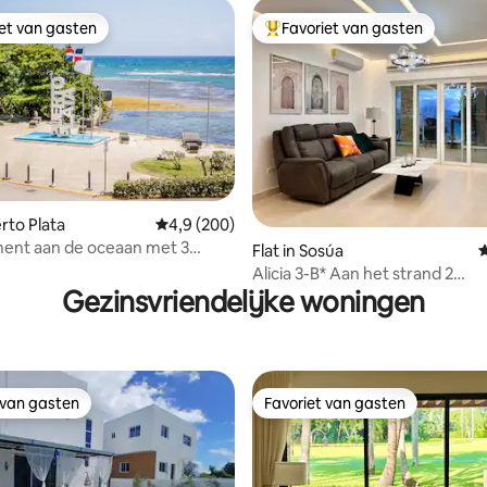
iet van gasten
Favoriet van gasten
iet van gasten
Topfavoriet van gasten
erto Plata
Gemiddelde beoordeling van 4,9 op 5, 200 r
4,9 (200)
ent aan de oceaan met 3
 van 4,82 op 5, 191 recensies
Flat in Sosúa
G
 badkamers met kantoor aan
Alicia 3-B* Aan het strand 2
Gezinsvriendelijke woningen
slaapkamers/2 badkamers – 3e
verdieping
 van gasten
Favoriet van gasten
 van gasten
Favoriet van gasten