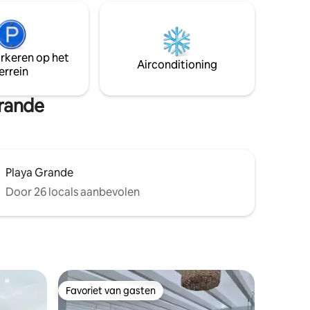
Complex
badkamer, een keuken en een eethoek;
iedt en
perfect voor één persoon of een stel.
gt ook op
Het is gelegen in een gated community
en op 5 minuten loopafstand van het
arkeren op het
strand en het centrum.
Airconditioning
errein
Grande
Playa Grande
Door 26 locals aanbevolen
Favoriet van gasten
Favoriet van gasten