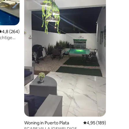
ecensies
Gemiddelde beoordeling van 4,8 op 5, 264 recensies
4,8 (264)
achtige
Woning in Puerto Plata
Gemiddelde beoordeling
4,95 (189)
SCAPE VILLA/GEWELDIGE