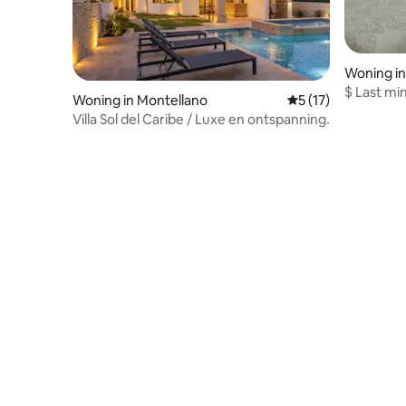
Woning in
$ Last minute privéwoning aan het
Woning in Montellano
Gemiddelde beoorde
5 (17)
strand v
Villa Sol del Caribe / Luxe en ontspanning.