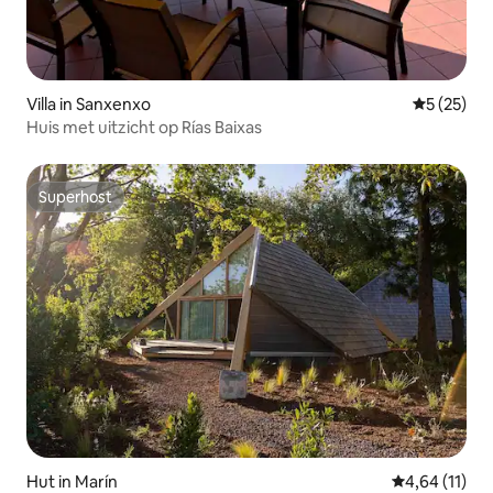
Villa in Sanxenxo
Gemiddelde
5 (25)
Huis met uitzicht op Rías Baixas
Superhost
Superhost
Hut in Marín
Gemiddelde b
4,64 (11)