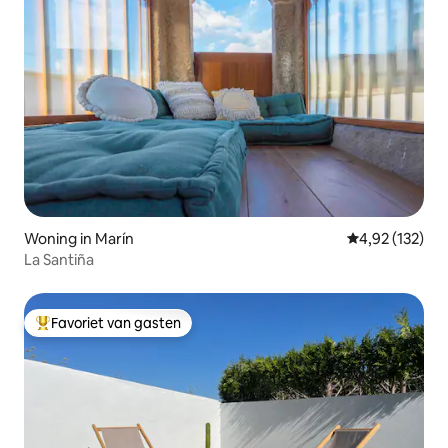
Woning in Marín
Gemiddelde beo
4,92 (132)
La Santiña
Favoriet van gasten
Topfavoriet van gasten