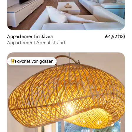
Appartement in Jávea
Gemiddelde be
4,92 (13)
Appartement Arenal-strand
Favoriet van gasten
Topfavoriet van gasten