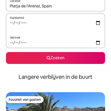
Locatie
Wanneer er resultaten beschikbaar zijn, maak je een keuze met 
Aankomst
Vertrek
Zoeken
Langere verblijven in de buurt
Favoriet van gasten
Favoriet van gasten