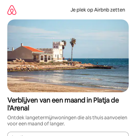
Ga
direct
Je plek op Airbnb zetten
naar
inhoud
Verblijven van een maand in Platja de
l'Arenal
Ontdek langetermijnwoningen die als thuis aanvoelen
voor een maand of langer.