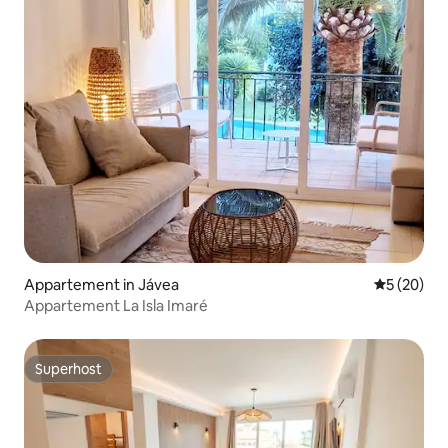
Appartement in Jávea
Gemiddelde
5 (20)
Appartement La Isla Imaré
Superhost
Superhost