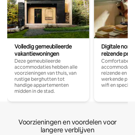
Volledig gemeubileerde
Digitale nom
vakantiewoningen
reizende prof
Deze gemeubileerde
Comfortabele
accommodaties hebben alle
accommodatie
voorzieningen van thuis, van
reizende en op
rustige berghutten tot
werkende profe
handige appartementen
wifi en special
midden in de stad.
Voorzieningen en voordelen voor
langere verblijven