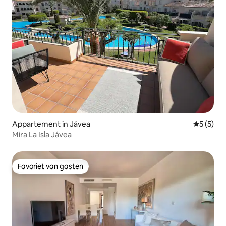
Appartement in Jávea
Gemiddeld
5 (5)
Mira La Isla Jávea
Favoriet van gasten
Favoriet van gasten