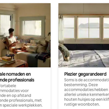
tale nomaden en
Plezier gegarandeerd
ende professionals
Soms is de accommodati
bestemming. Deze
ortabele
accommodaties hebben
mmodaties voor
allerlei unieke kenmerken
nde en op afstand
houten huisjes op een klif
nde professionals, met
rustige woonboten.
en speciale werkplekken.