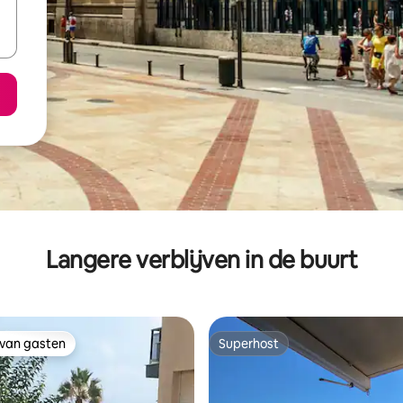
Langere verblijven in de buurt
 van gasten
Superhost
 van gasten
Superhost