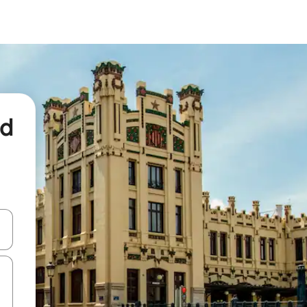
nd
een keuze met je de pijltjestoetsen omhoog en omlaag, óf door te tikk