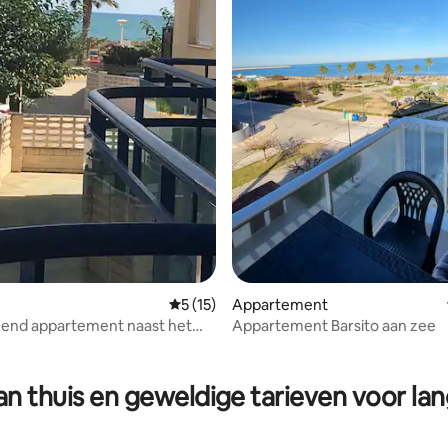
ling van 5 op 5, 16 recensies
Gemiddelde beoordeling van 5 op 5, 15 r
5 (15)
Appartement
end appartement naast het
Appartement Barsito aan zee
wembad+wifi 600Mb
n thuis en geweldige tarieven voor lan