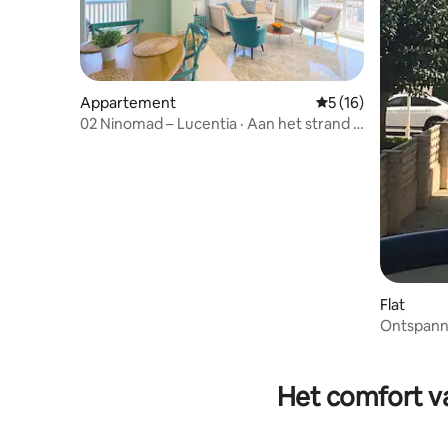
Appartement
Gemiddelde beoorde
5 (16)
02 Ninomad – Lucentia · Aan het strand ·
Daimús
Flat
Ontspann
strand+z
Het comfort va