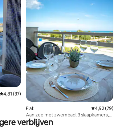
ecensies
Gemiddelde beoordeling van 4,81 op 5, 37 recensies
4,81 (37)
Flat
Gemiddelde beoordelin
4,92 (79)
Aan zee met zwembad, 3 slaapkamers,
gere verblijven
parkeerplaats, glasvezel