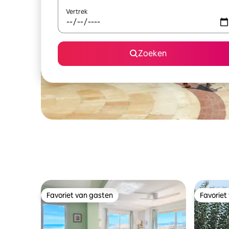
Vertrek
Zoeken
Favoriet van gasten
Favoriet
Favoriet van gasten
Favoriet