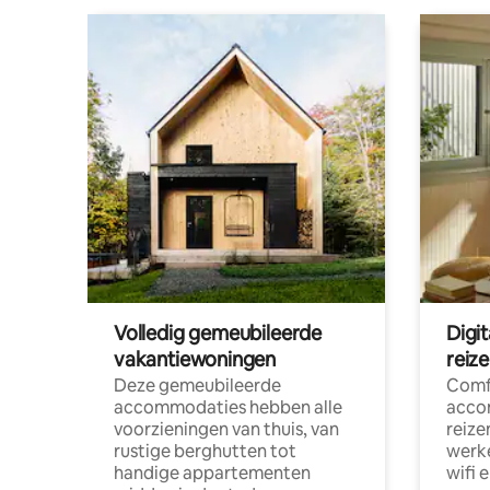
Volledig gemeubileerde
Digi
vakantiewoningen
reiz
Deze gemeubileerde
Comf
accommodaties hebben alle
acco
voorzieningen van thuis, van
reize
rustige berghutten tot
werke
handige appartementen
wifi 