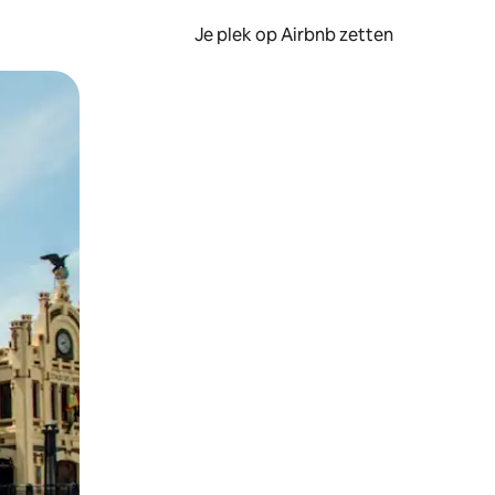
Je plek op Airbnb zetten
en of swipen.