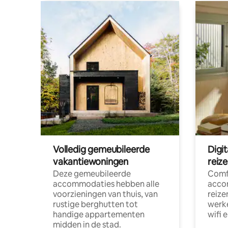
Volledig gemeubileerde
Digi
vakantiewoningen
reiz
Deze gemeubileerde
Comf
accommodaties hebben alle
acco
voorzieningen van thuis, van
reize
rustige berghutten tot
werke
handige appartementen
wifi 
midden in de stad.