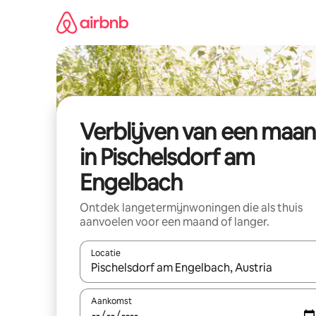
Ga
direct
naar
inhoud
Verblijven van een maa
in Pischelsdorf am
Engelbach
Ontdek langetermijnwoningen die als thuis
aanvoelen voor een maand of langer.
Locatie
Wanneer er resultaten beschikbaar zijn, maak je 
Aankomst