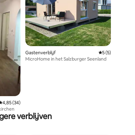
ecensies
Gastenverblijf
Gemiddelde beoor
5 (5)
MicroHome in het Salzburger Seenland
Gemiddelde beoordeling van 4,85 op 5, 34 recensies
4,85 (34)
kirchen
gere verblijven