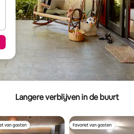
Langere verblijven in de buurt
iet van gasten
Favoriet van gasten
iet van gasten
Favoriet van gasten