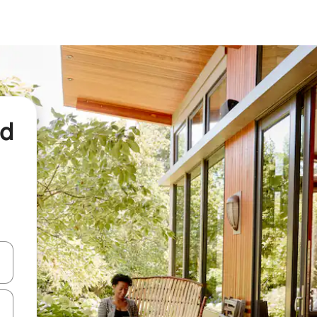
nd
een keuze met je de pijltjestoetsen omhoog en omlaag, óf door te tikk