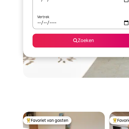
Vertrek
Zoeken
Favoriet van gasten
Favor
Topfavoriet van gasten
Topfavor