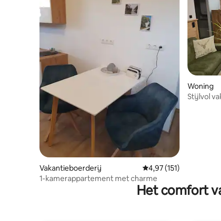
Woning
Stijlvol v
whirlpool
Vakantieboerderij
Gemiddelde beoordeling
4,97 (151)
1-kamerappartement met charme
Het comfort va