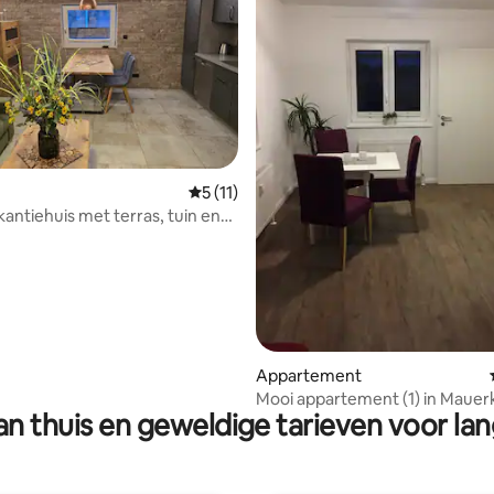
Gemiddelde beoordeling van 5 op 5, 11 r
5 (11)
akantiehuis met terras, tuin en
 van 4,97 op 5, 151 recensies
Appartement
Mooi appartement (1) in Mauer
n thuis en geweldige tarieven voor lan