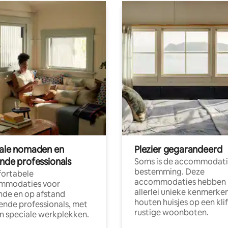
tale nomaden en
Plezier gegarandeerd
ende professionals
Soms is de accommodati
bestemming. Deze
ortabele
accommodaties hebben
mmodaties voor
allerlei unieke kenmerken
nde en op afstand
houten huisjes op een klif
nde professionals, met
rustige woonboten.
en speciale werkplekken.