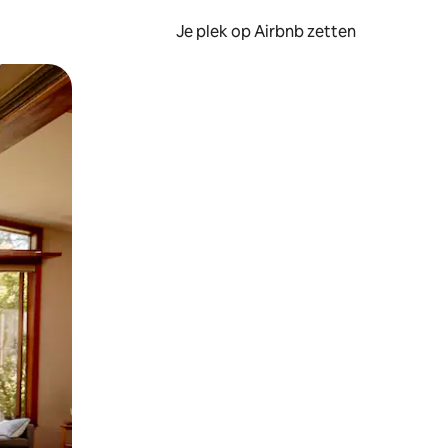
Je plek op Airbnb zetten
en of swipen.