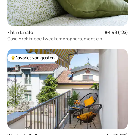
Flat in Linate
Gemiddelde beo
4,99 (123)
Casa Archimede tweekamerappartement cin
it015171C2PGBQFADC
Favoriet van gasten
Topfavoriet van gasten