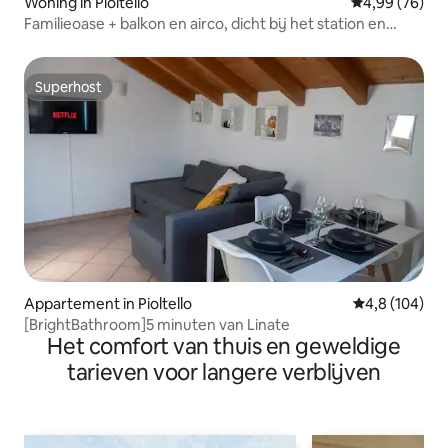
Woning in Pioltello
Gemiddelde be
4,99 (76)
Familieoase + balkon en airco, dicht bij het station en
Linate
Superhost
Superhost
Appartement in Pioltello
Gemiddelde be
4,8 (104)
[BrightBathroom]5 minuten van Linate
Het comfort van thuis en geweldige
tarieven voor langere verblijven