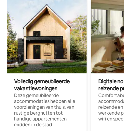
Volledig gemeubileerde
Digitale nom
vakantiewoningen
reizende prof
Deze gemeubileerde
Comfortabele
accommodaties hebben alle
accommodatie
voorzieningen van thuis, van
reizende en op
rustige berghutten tot
werkende profe
handige appartementen
wifi en special
midden in de stad.