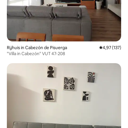
Rijhuis in Cabezón de Pisuerga
Gemiddelde beo
4,97 (137)
"Villa in Cabezón" VUT 47-208