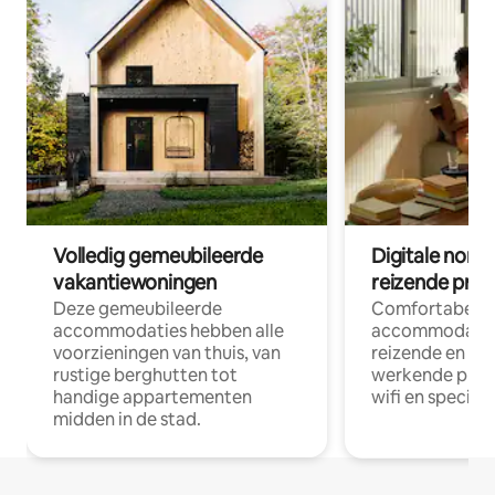
Volledig gemeubileerde
Digitale nom
vakantiewoningen
reizende prof
Deze gemeubileerde
Comfortabele
accommodaties hebben alle
accommodatie
voorzieningen van thuis, van
reizende en op
rustige berghutten tot
werkende profe
handige appartementen
wifi en special
midden in de stad.