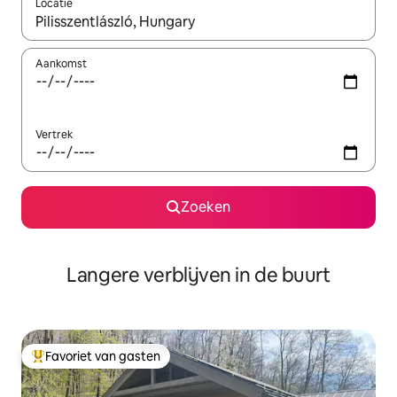
Locatie
Wanneer er resultaten beschikbaar zijn, maak je een keuze met 
Aankomst
Vertrek
Zoeken
Langere verblijven in de buurt
Favoriet van gasten
Topfavoriet van gasten