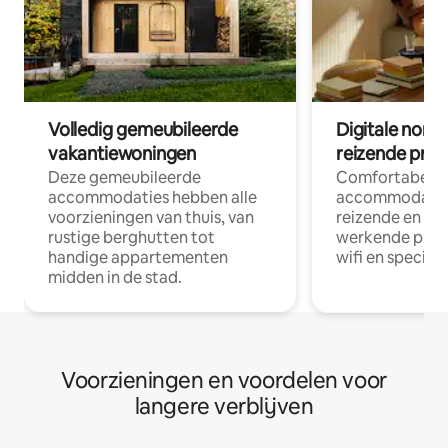
Volledig gemeubileerde
Digitale nom
vakantiewoningen
reizende prof
Deze gemeubileerde
Comfortabele
accommodaties hebben alle
accommodatie
voorzieningen van thuis, van
reizende en op
rustige berghutten tot
werkende profe
handige appartementen
wifi en special
midden in de stad.
Voorzieningen en voordelen voor
langere verblijven