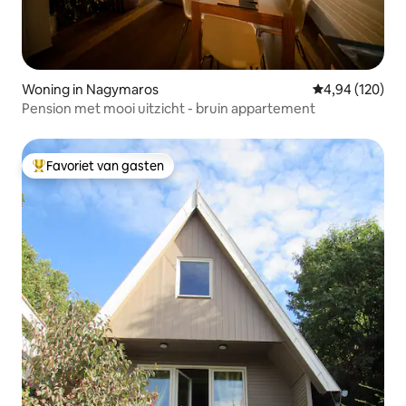
Woning in Nagymaros
Gemiddelde beo
4,94 (120)
Pension met mooi uitzicht - bruin appartement
Favoriet van gasten
Topfavoriet van gasten