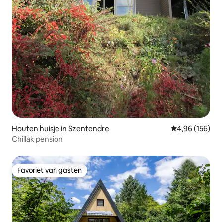
Houten huisje in Szentendre
Gemiddelde beo
4,96 (156)
Chillak pension
Favoriet van gasten
Favoriet van gasten