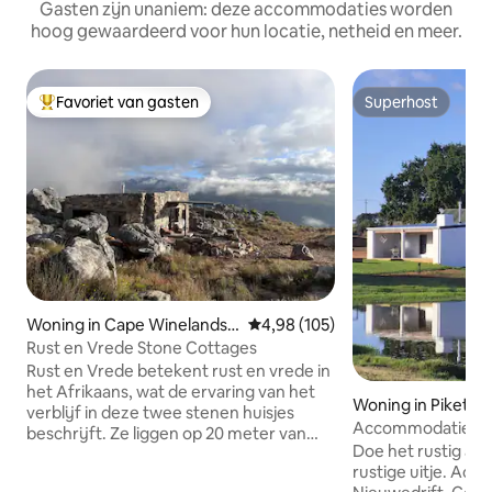
Gasten zijn unaniem: deze accommodaties worden
hoog gewaardeerd voor hun locatie, netheid en meer.
Favoriet van gasten
Superhost
Topfavoriet van gasten
Superhost
Woning in Cape Winelands
Gemiddelde beoordeling van 4,9
4,98 (105)
District Municipality
Rust en Vrede Stone Cottages
Rust en Vrede betekent rust en vrede in
het Afrikaans, wat de ervaring van het
Woning in Piketbe
verblijf in deze twee stenen huisjes
Accommodatie in 
beschrijft. Ze liggen op 20 meter van
Cottage 2 - Char
Doe het rustig aan
elkaar en worden ALLEEN aangeboden
rustige uitje. Ac
als koppel, en hebben exclusief gebruik