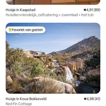
Huisje in Kaapstad
Gemiddelde be
4,91 (89)
Huisdiervriendelijk, zelfcatering + zwembad + hot tub
Favoriet van gasten
Topfavoriet van gasten
Huisje in Koue Bokkeveld
Gemiddelde be
4,98 (41)
Red Fin Cottage