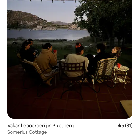
Vakantieboerderij in Piketberg
Gemiddeld
5 (31)
Somerlus Cottage