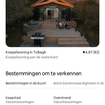
Koepelwoning in Tulbagh
Gemiddelde be
4,87 (82)
Koepelwoning aan de waterkant
Bestemmingen om te verkennen
Bestemmingen in de buurt
Beste bezienswaardigheden in de
Kaapstad
Overstrand
Vakantiewoningen
Vakantiewoningen