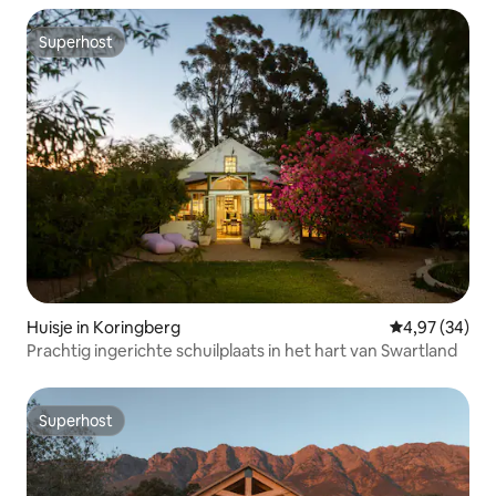
Superhost
Superhost
Huisje in Koringberg
Gemiddelde be
4,97 (34)
Prachtig ingerichte schuilplaats in het hart van Swartland
Superhost
Superhost