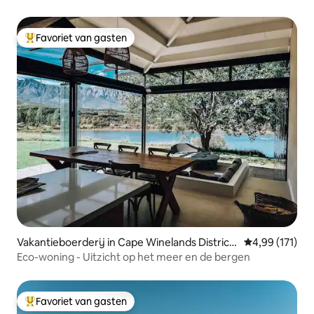
Favoriet van gasten
Topfavoriet van gasten
Vakantieboerderij in Cape Winelands District
Gemiddelde beo
4,99 (171)
Municipality
Eco-woning - Uitzicht op het meer en de bergen
Favoriet van gasten
Topfavoriet van gasten