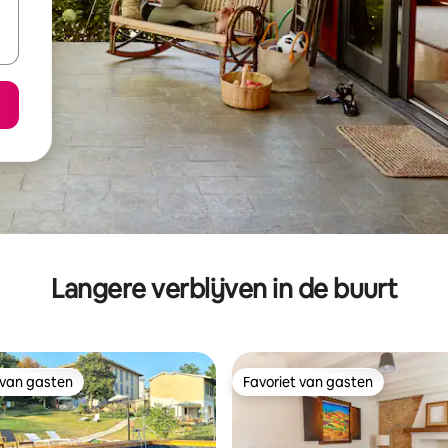
Langere verblijven in de buurt
 van gasten
Favoriet van gasten
 van gasten
Favoriet van gasten