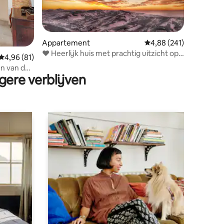
ecensies
Appartement
Gemiddelde beoordeling
4,88 (241)
♥ Heerlijk huis met prachtig uitzicht op
Gemiddelde beoordeling van 4,96 op 5, 81 recensies
4,96 (81)
de heuvels ♥
en van de
gere verblijven