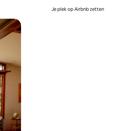
Je plek op Airbnb zetten
en of swipen.