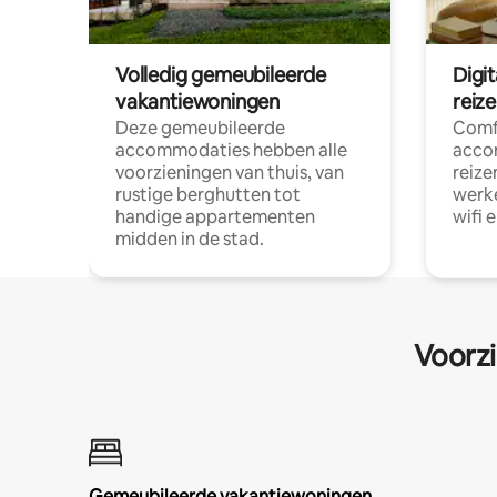
Volledig gemeubileerde
Digi
vakantiewoningen
reiz
Deze gemeubileerde
Comf
accommodaties hebben alle
acco
voorzieningen van thuis, van
reize
rustige berghutten tot
werke
handige appartementen
wifi 
midden in de stad.
Voorzi
Gemeubileerde vakantiewoningen