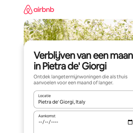
Ga
direct
naar
inhoud
Verblijven van een maa
in Pietra de' Giorgi
Ontdek langetermijnwoningen die als thuis
aanvoelen voor een maand of langer.
Locatie
Wanneer er resultaten beschikbaar zijn, maak je 
Aankomst