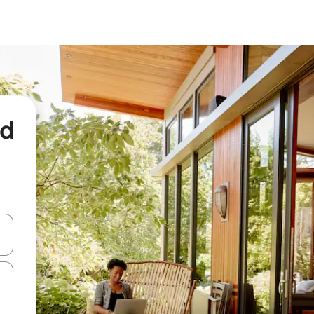
nd
een keuze met je de pijltjestoetsen omhoog en omlaag, óf door te tikk