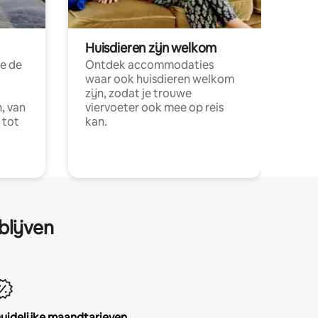
Huisdieren zijn welkom
e de
Ontdek accommodaties
waar ook huisdieren welkom
zijn, zodat je trouwe
, van
viervoeter ook mee op reis
 tot
kan.
blijven
uidelijke maandtarieven