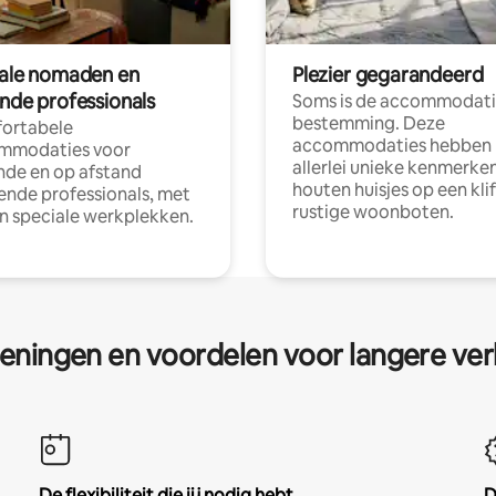
tale nomaden en
Plezier gegarandeerd
ende professionals
Soms is de accommodati
bestemming. Deze
ortabele
accommodaties hebben
mmodaties voor
allerlei unieke kenmerken
nde en op afstand
houten huisjes op een klif
nde professionals, met
rustige woonboten.
en speciale werkplekken.
eningen en voordelen voor langere ver
De flexibiliteit die jij nodig hebt
D