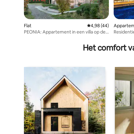
Flat
Gemiddelde beoordelin
4,98 (44)
Apparte
PEONIA: Appartement in een villa op de
Residentie
heuvels
Het comfort va