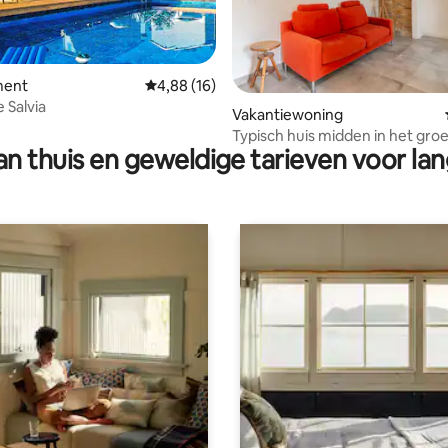
g van 4,98 op 5, 44 recensies
ment
Gemiddelde beoordeling van 4,88 op 5, 16 r
4,88 (16)
 Salvia
Vakantiewoning
Typisch huis midden in het gro
n thuis en geweldige tarieven voor lan
heuvels van Pavia