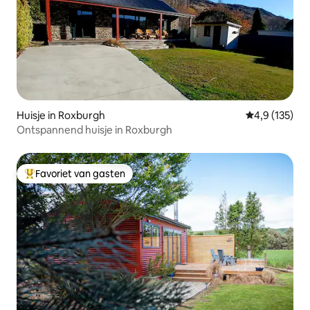
Huisje in Roxburgh
Gemiddelde be
4,9 (135)
Ontspannend huisje in Roxburgh
Favoriet van gasten
Topfavoriet van gasten