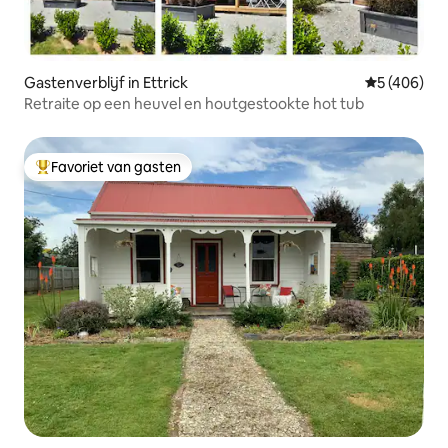
Gastenverblijf in Ettrick
Gemiddelde 
5 (406)
Retraite op een heuvel en houtgestookte hot tub
Favoriet van gasten
Topfavoriet van gasten