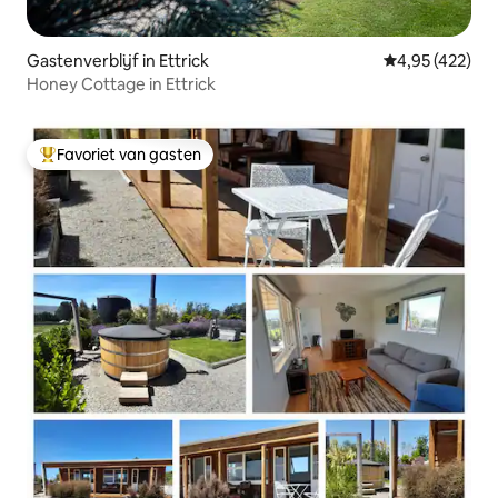
Gastenverblijf in Ettrick
Gemiddelde beo
4,95 (422)
Honey Cottage in Ettrick
Favoriet van gasten
Topfavoriet van gasten