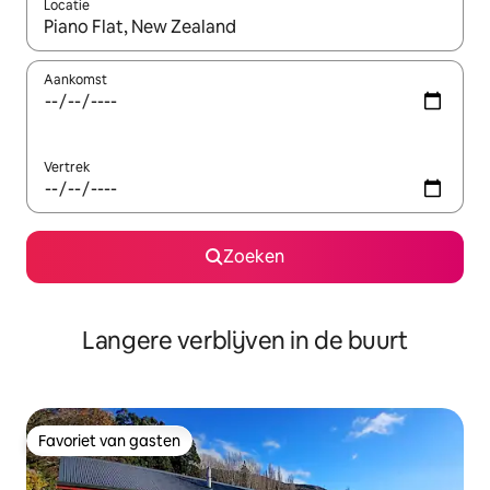
Locatie
Wanneer er resultaten beschikbaar zijn, maak je een keuze met 
Aankomst
Vertrek
Zoeken
Langere verblijven in de buurt
Favoriet van gasten
Favoriet van gasten