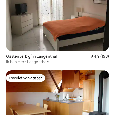
Gastenverblijf in Langenthal
Gemiddelde be
4,9 (193)
Ik ben Herz Langenthals
Favoriet van gasten
Favoriet van gasten