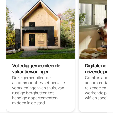
Volledig gemeubileerde
Digitale nom
vakantiewoningen
reizende prof
Deze gemeubileerde
Comfortabele
accommodaties hebben alle
accommodatie
voorzieningen van thuis, van
reizende en op
rustige berghutten tot
werkende profe
handige appartementen
wifi en special
midden in de stad.