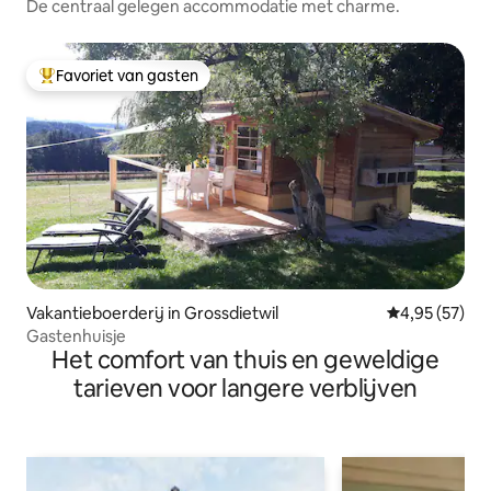
De centraal gelegen accommodatie met charme.
Favoriet van gasten
Topfavoriet van gasten
Vakantieboerderij in Grossdietwil
Gemiddelde be
4,95 (57)
Gastenhuisje
Het comfort van thuis en geweldige
tarieven voor langere verblijven