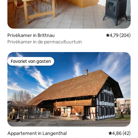
Privékamer in Brittnau
Gemiddelde beo
4,79 (204)
Privékamer in de permacultuurtuin
Favoriet van gasten
Favoriet van gasten
Appartement in Langenthal
Gemiddelde be
4,86 (42)