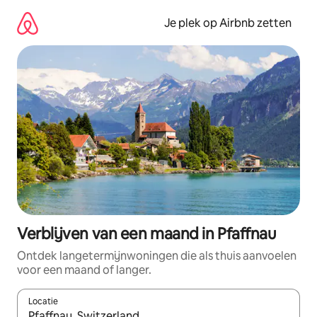
Ga
direct
Je plek op Airbnb zetten
naar
inhoud
Verblijven van een maand in Pfaffnau
Ontdek langetermijnwoningen die als thuis aanvoelen
voor een maand of langer.
Locatie
Wanneer er resultaten beschikbaar zijn, maak je een keuze met 