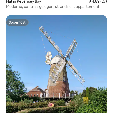
Flat in Pevensey Bay
Gemiddelde be
4,89 (27)
Moderne, centraal gelegen, strandzicht appartement
Superhost
Superhost