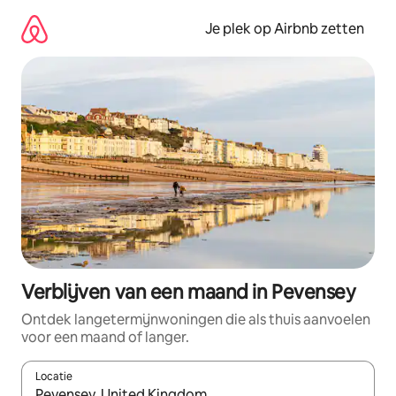
Ga
direct
Je plek op Airbnb zetten
naar
inhoud
Verblijven van een maand in Pevensey
Ontdek langetermijnwoningen die als thuis aanvoelen
voor een maand of langer.
Locatie
Wanneer er resultaten beschikbaar zijn, maak je een keuze met 