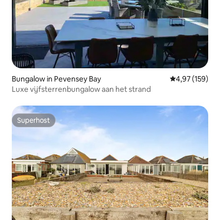
Bungalow in Pevensey Bay
Gemiddelde beo
4,97 (159)
Luxe vijfsterrenbungalow aan het strand
Superhost
Superhost