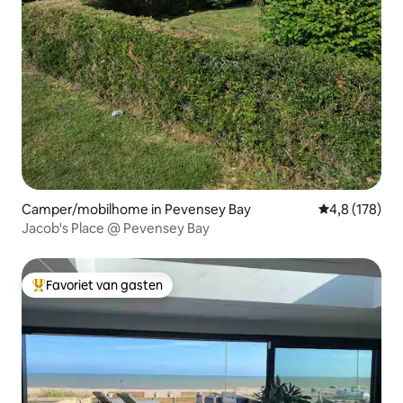
Camper/mobilhome in Pevensey Bay
Gemiddelde be
4,8 (178)
Jacob's Place @ Pevensey Bay
Favoriet van gasten
Topfavoriet van gasten