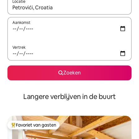
Locatie
Wanneer er resultaten beschikbaar zijn, maak je een keuze met 
Aankomst
Vertrek
Zoeken
Langere verblijven in de buurt
Favoriet van gasten
Topfavoriet van gasten