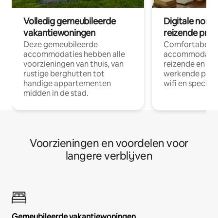
Volledig gemeubileerde
Digitale nom
vakantiewoningen
reizende prof
Deze gemeubileerde
Comfortabele
accommodaties hebben alle
accommodatie
voorzieningen van thuis, van
reizende en op
rustige berghutten tot
werkende profe
handige appartementen
wifi en special
midden in de stad.
Voorzieningen en voordelen voor
langere verblijven
Gemeubileerde vakantiewoningen