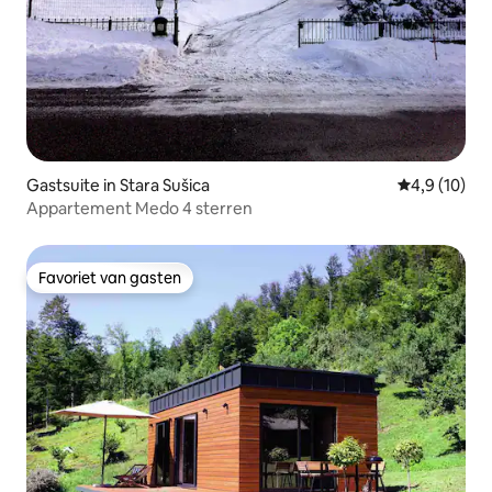
Gastsuite in Stara Sušica
Gemiddelde b
4,9 (10)
Appartement Medo 4 sterren
Favoriet van gasten
Favoriet van gasten