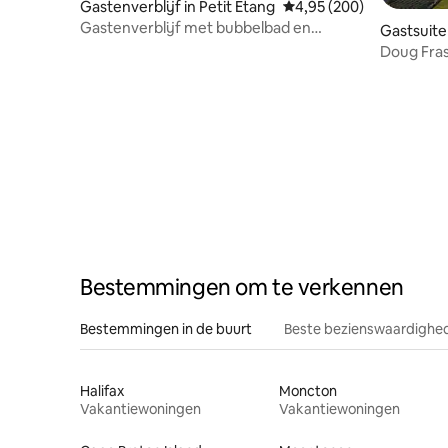
Gastenverblijf in Petit Étang
Gemiddelde beoordeling
4,95 (200)
Gastenverblijf met bubbelbad en
Gastsuite
kingsize bed op Cabot Trail
Doug Frase
Bestemmingen om te verkennen
Bestemmingen in de buurt
Beste bezienswaardighed
Halifax
Moncton
Vakantiewoningen
Vakantiewoningen