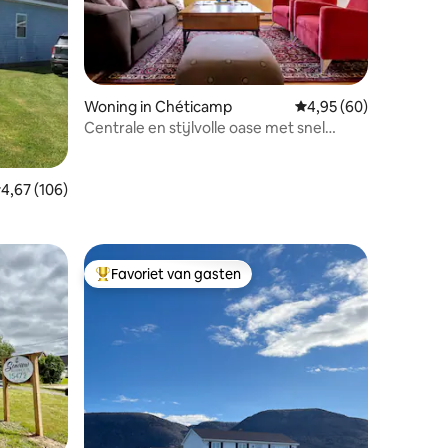
Woning in Chéticamp
Gemiddelde beoordelin
4,95 (60)
Centrale en stijlvolle oase met snel
ecensies
internet
emiddelde beoordeling van 4,67 op 5, 106 recensies
4,67 (106)
Favoriet van gasten
Topfavoriet van gasten