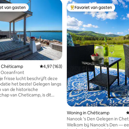
iet van gasten
Favoriet van gasten
iet van gasten
Topfavoriet van gasten
 van 4,96 op 5, 157 recensies
n Chéticamp
Gemiddelde beoordeling van 4,97 op 5, 163 r
4,97 (163)
- Oceanfront
e frisse lucht beschrijft deze
atie het beste! Gelegen langs
n van de historische
ap van Cheticamp, is dit
 de oceaan uniek! De
 loft op de bovenste
ng omvat een bureauhoek, een
Woning in Chéticamp
G
dkamer, een bubbelbad en een
Nanook 's Den Gelegen in Che
t uitzicht, om een prachtige
Internet & GBTV
Welkom bij Nanook's Den — een
hoofdslaapkamer te voltooien.