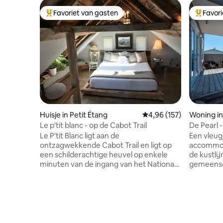
Favoriet van gasten
Favor
Topfavoriet van gasten
Topfavor
Huisje in Petit Étang
Gemiddelde beoordeling
4,96 (157)
Woning i
Le p'tit blanc - op de Cabot Trail
De Pearl 
Le P'tit Blanc ligt aan de
Een vleugj
ontzagwekkende Cabot Trail en ligt op
accommod
een schilderachtige heuvel op enkele
de kustlij
minuten van de ingang van het Nationaal
gemeensch
Park. Omgeven door rustige weilanden
juweel aan
en een panoramisch uitzicht op de
dromerige
hooglanden, kunnen gasten zich
verdiepi
terugtrekken en ontspannen terwijl ze
eigen ba
op een kort ritje van de bars en
balkon me
restaurants van Chéticamp liggen.
oase met 