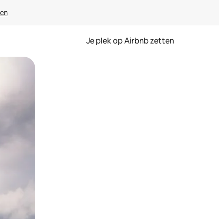
ven
Je plek op Airbnb zetten
en of swipen.