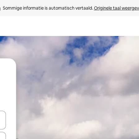
Sommige informatie is automatisch vertaald. 
Originele taal weerge
een keuze met je de pijltjestoetsen omhoog en omlaag, óf door te tikk