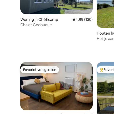
Woning in Chéticamp
Gemiddelde beoordeling
4,99 (130)
Chalet Gedouque
Houten hu
Huisje aa
Favoriet van gasten
Favor
Favoriet van gasten
Topfavor