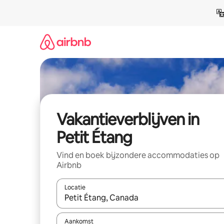
Ga
direct
naar
inhoud
Vakantieverblijven in
Petit Étang
Vind en boek bijzondere accommodaties op
Airbnb
Locatie
Wanneer er resultaten beschikbaar zijn, maak je 
Aankomst