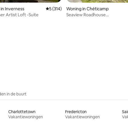
 van 4,95 op 5, 200 recensies
 in Inverness
Gemiddelde beoordeling van 5 op 5, 314 r
5 (314)
Woning in Chéticamp
r Artist Loft -Suite
Seaview Roadhouse…
en in de buurt
Charlottetown
Fredericton
Sai
Vakantiewoningen
Vakantiewoningen
Va