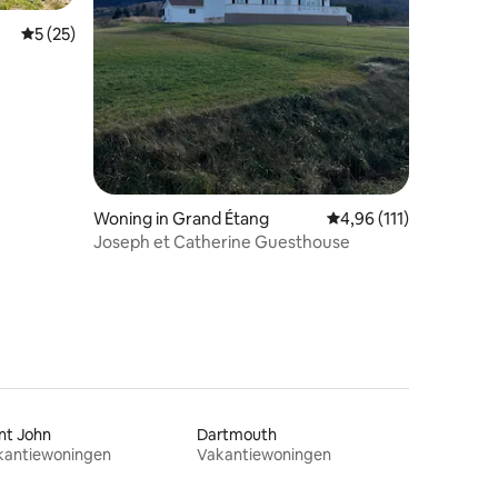
ecensies
Gemiddelde beoordeling van 5 op 5, 25 recensies
5 (25)
Woning in Grand Étang
Gemiddelde beoordelin
4,96 (111)
Joseph et Catherine Guesthouse
nt John
Dartmouth
kantiewoningen
Vakantiewoningen