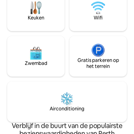
stadscentrum bev
van Edinburgh. Heerlijk het hele jaar
van het Verenigd K
door – in de zomer, zon en dineren op
appartement op de
het terras; in de winter, wandelingen en
Keuken
Wifi
centraal gelegen
opwarmen bij het houtvuur. Altijd een
prachtig uitzicht!
Gratis parkeren op
Zwembad
het terrein
Airconditioning
Verblijf in de buurt van de populairste
bezienswaardigheden van Perth