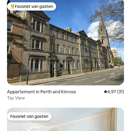
Favoriet van gasten
Topfavoriet van gasten
Appartement in Perth and Kinross
Gemiddelde be
4,97 (31)
Tay View
Favoriet van gasten
Favoriet van gasten