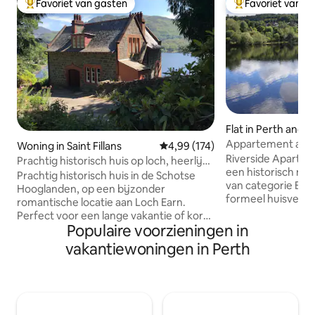
Favoriet van gasten
Favoriet van g
Topfavoriet van gasten
Topfavoriet van 
Flat in Perth and K
Appartement aan d
Woning in Saint Fillans
Gemiddelde beoordeling van 4,9
4,99 (174)
Riverside Apartme
Prachtig historisch huis op loch, heerlijk
een historisch m
uitzicht
Prachtig historisch huis in de Schotse
van categorie B, 
Hooglanden, op een bijzonder
formeel huisvest P
romantische locatie aan Loch Earn.
historisch museu
Perfect voor een lange vakantie of korte
uitzicht op de rivie
Populaire voorzieningen in
vakantie met familie of vrienden, een
van Kinnoull Hill 
speciale viering of zelfs een
vakantiewoningen in Perth
en zie de inwonen
huwelijksreis! Of gewoon om van het
dieren de langste 
prachtige landschap te genieten.
voorbij zien strom
Geweldig om te verkennen -
geluk en spot je b
dagtochten in alle richtingen.
heeft de enige kol
Gemakkelijk te bereiken - 75 minuten