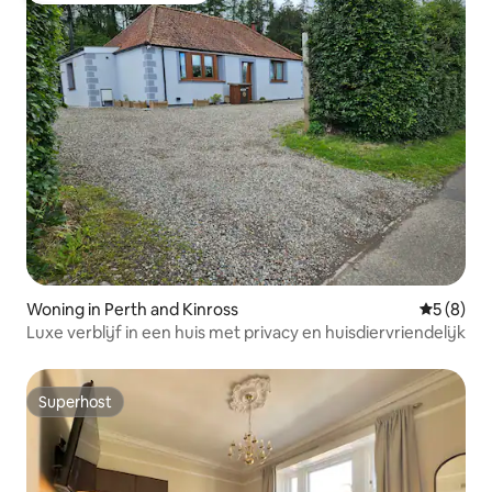
Woning in Perth and Kinross
Gemiddeld
5 (8)
Luxe verblijf in een huis met privacy en huisdiervriendelijk
Superhost
Superhost