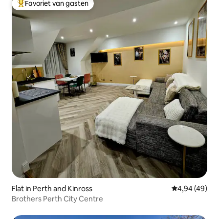
Favoriet van gasten
Topfavoriet van gasten
Flat in Perth and Kinross
Gemiddelde be
4,94 (49)
Brothers Perth City Centre