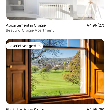
Appartement in Craigie
Gemiddelde be
4,96 (27)
Beautiful Craigie Apartment
Favoriet van gasten
Favoriet van gasten
Flat in Perth and Kinross
Gemiddelde be
4,96 (25)