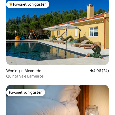
Favoriet van gasten
Topfavoriet van gasten
Woning in Alcanede
Gemiddelde be
4,96 (24)
Quinta Vale Lameiros
Favoriet van gasten
Favoriet van gasten