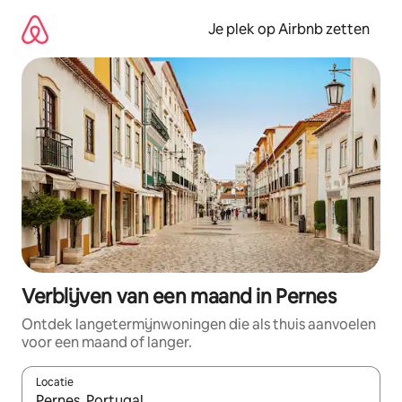
Ga
direct
Je plek op Airbnb zetten
naar
inhoud
Verblijven van een maand in Pernes
Ontdek langetermijnwoningen die als thuis aanvoelen
voor een maand of langer.
Locatie
Wanneer er resultaten beschikbaar zijn, maak je een keuze met 