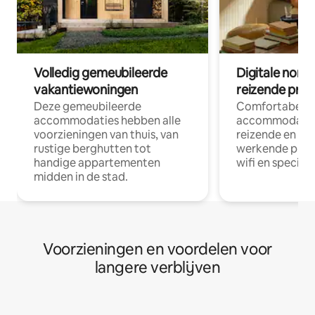
Volledig gemeubileerde
Digitale nom
vakantiewoningen
reizende prof
Deze gemeubileerde
Comfortabele
accommodaties hebben alle
accommodatie
voorzieningen van thuis, van
reizende en op
rustige berghutten tot
werkende profe
handige appartementen
wifi en special
midden in de stad.
Voorzieningen en voordelen voor
langere verblijven