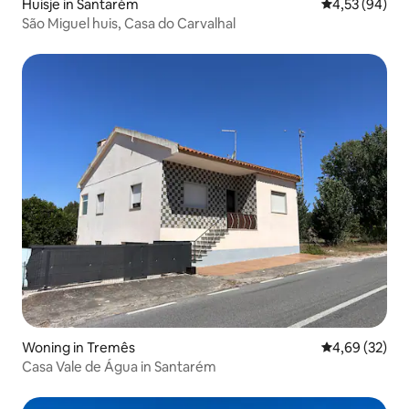
Huisje in Santarém
Gemiddelde be
4,53 (94)
São Miguel huis, Casa do Carvalhal
Woning in Tremês
Gemiddelde be
4,69 (32)
Casa Vale de Água in Santarém