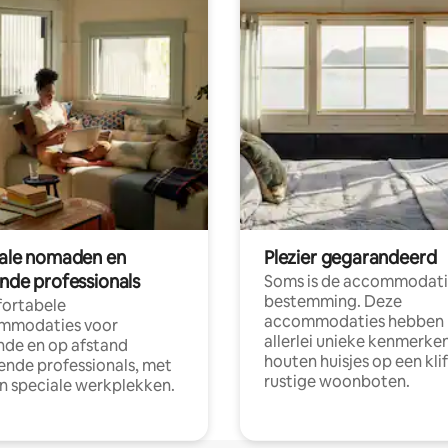
tale nomaden en
Plezier gegarandeerd
ende professionals
Soms is de accommodati
bestemming. Deze
ortabele
accommodaties hebben
mmodaties voor
allerlei unieke kenmerken
nde en op afstand
houten huisjes op een klif
nde professionals, met
rustige woonboten.
en speciale werkplekken.