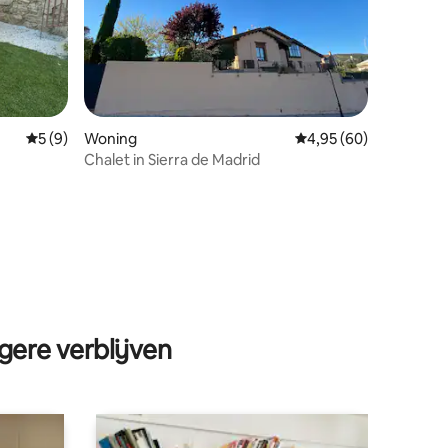
Gemiddelde beoordeling van 5 op 5, 9 recensies
5 (9)
Woning
Gemiddelde beoordelin
4,95 (60)
Chalet in Sierra de Madrid
ecensies
gere verblijven