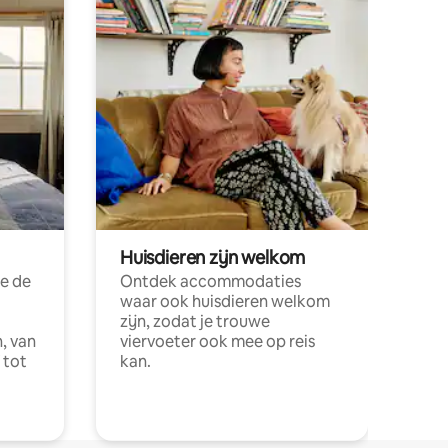
Huisdieren zijn welkom
e de
Ontdek accommodaties
waar ook huisdieren welkom
zijn, zodat je trouwe
, van
viervoeter ook mee op reis
 tot
kan.