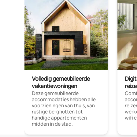
Volledig gemeubileerde
Digi
vakantiewoningen
reiz
Deze gemeubileerde
Comf
accommodaties hebben alle
acco
voorzieningen van thuis, van
reize
rustige berghutten tot
werke
handige appartementen
wifi 
midden in de stad.