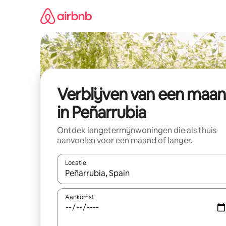
Ga
direct
naar
inhoud
Verblijven van een maa
in Peñarrubia
Ontdek langetermijnwoningen die als thuis
aanvoelen voor een maand of langer.
Locatie
Wanneer er resultaten beschikbaar zijn, maak je 
Aankomst