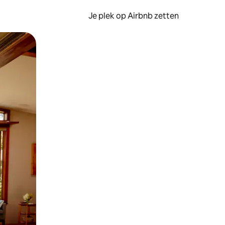
Je plek op Airbnb zetten
en of swipen.