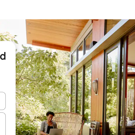
nd
een keuze met je de pijltjestoetsen omhoog en omlaag, óf door te tikk