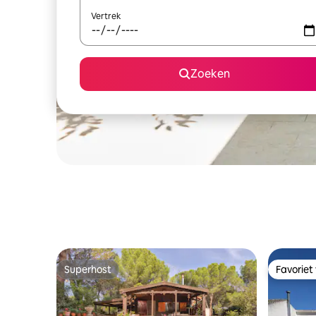
Vertrek
Zoeken
Superhost
Favoriet
Superhost
Favoriet