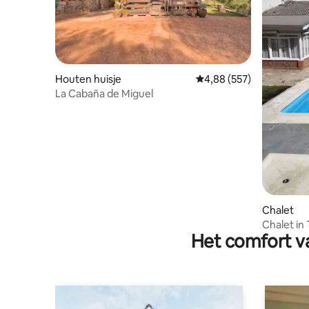
Houten huisje
Gemiddelde beoordeling
4,88 (557)
La Cabaña de Miguel
Chalet
Chalet in
Het comfort va