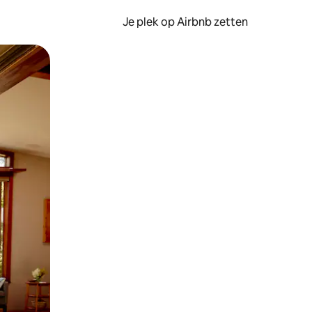
Je plek op Airbnb zetten
en of swipen.