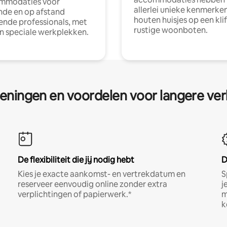
mmodaties voor
allerlei unieke kenmerken
nde en op afstand
houten huisjes op een klif
nde professionals, met
rustige woonboten.
en speciale werkplekken.
eningen en voordelen voor langere ver
De flexibiliteit die jij nodig hebt
D
Kies je exacte aankomst- en vertrekdatum en
S
reserveer eenvoudig online zonder extra
j
verplichtingen of papierwerk.*
m
k