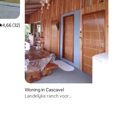
Gemiddelde beoordeling van 4,66 op 5, 32 recensies
4,66 (32)
Woning in Cascavel
Landelijke ranch voor
weekenden/toegang tot landelijke show
ecensies