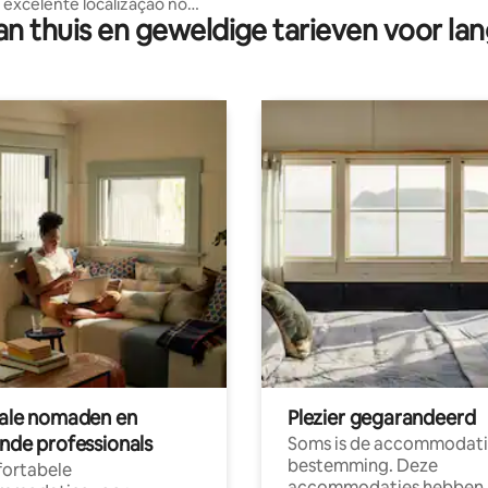
excelente localização no
n thuis en geweldige tarieven voor lan
 cidade
tale nomaden en
Plezier gegarandeerd
ende professionals
Soms is de accommodati
bestemming. Deze
ortabele
accommodaties hebben