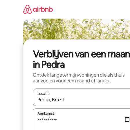
Ga
direct
naar
inhoud
Verblijven van een maa
in Pedra
Ontdek langetermijnwoningen die als thuis
aanvoelen voor een maand of langer.
Locatie
Wanneer er resultaten beschikbaar zijn, maak je 
Aankomst