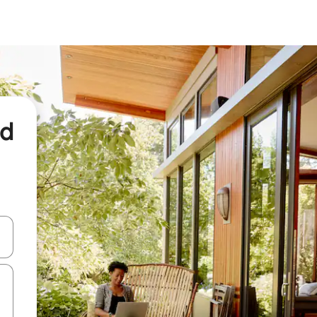
nd
een keuze met je de pijltjestoetsen omhoog en omlaag, óf door te tikk