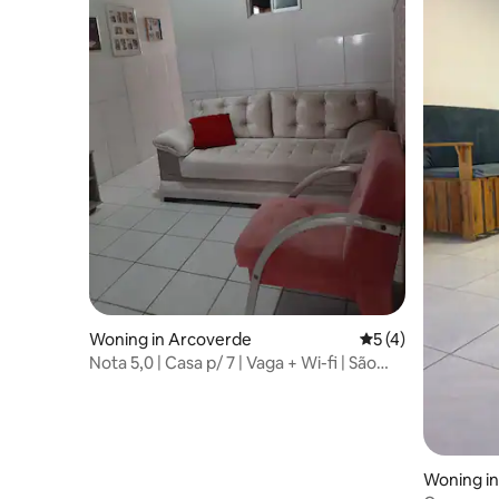
Woning in Arcoverde
Gemiddelde beoord
5 (4)
Nota 5,0 | Casa p/ 7 | Vaga + Wi-fi | São
João
Woning i