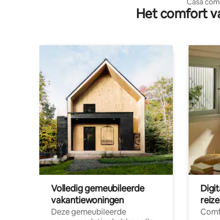
Casa com 
Het comfort va
centro da
Volledig gemeubileerde
Digi
vakantiewoningen
reiz
Deze gemeubileerde
Comf