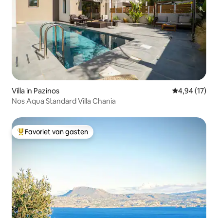
Villa in Pazinos
Gemiddelde be
4,94 (17)
Nos Aqua Standard Villa Chania
Favoriet van gasten
Topfavoriet van gasten