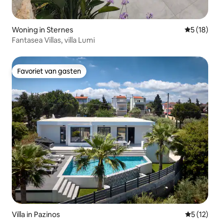
Woning in Sternes
Gemiddelde
5 (18)
Fantasea Villas, villa Lumi
Favoriet van gasten
Favoriet van gasten
Villa in Pazinos
Gemiddeld
5 (12)