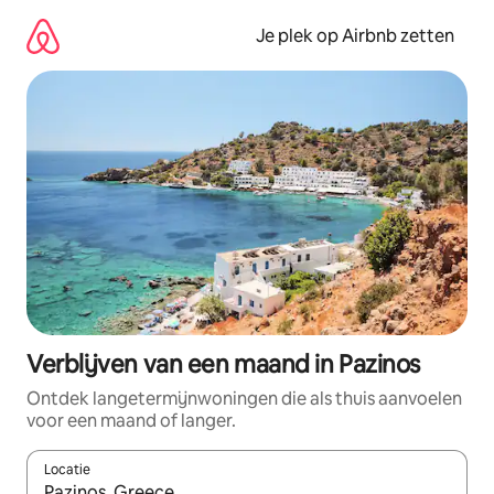
Ga
direct
Je plek op Airbnb zetten
naar
inhoud
Verblijven van een maand in Pazinos
Ontdek langetermijnwoningen die als thuis aanvoelen
voor een maand of langer.
Locatie
Wanneer er resultaten beschikbaar zijn, maak je een keuze met 