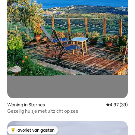
Woning in Sternes
Gemiddelde be
4,97 (39)
Gezellig huisje met uitzicht op zee
Favoriet van gasten
Topfavoriet van gasten