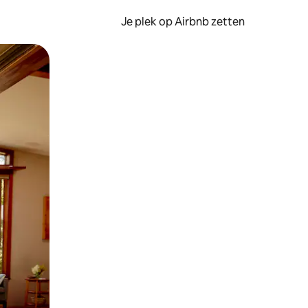
Je plek op Airbnb zetten
en of swipen.