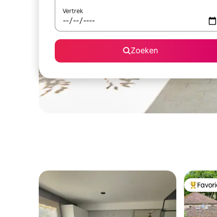
Vertrek
Zoeken
Favor
Topfavor