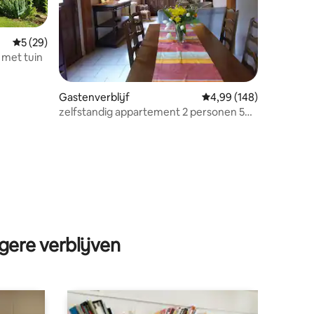
Gemiddelde beoordeling van 5 op 5, 29 recensies
5 (29)
 met tuin
Gastenverblijf
Gemiddelde beoordeling
4,99 (148)
zelfstandig appartement 2 personen 50
ecensies
m2
gere verblijven