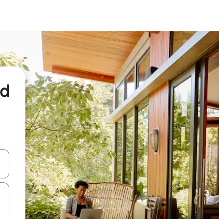
nd
een keuze met je de pijltjestoetsen omhoog en omlaag, óf door te tikk