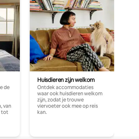
Huisdieren zijn welkom
e de
Ontdek accommodaties
waar ook huisdieren welkom
zijn, zodat je trouwe
, van
viervoeter ook mee op reis
 tot
kan.