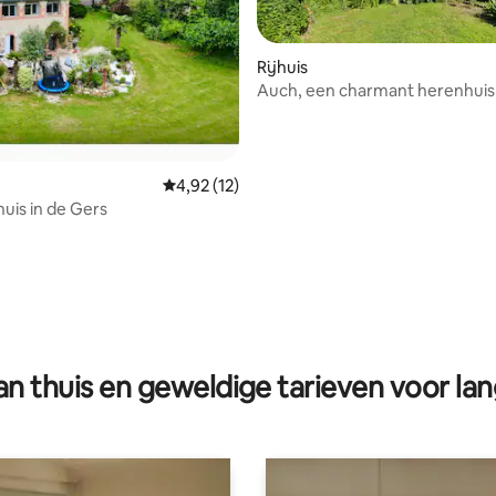
Rijhuis
Auch, een charmant herenhuis
Gemiddelde beoordeling van 4,92 op 5, 12 r
4,92 (12)
huis in de Gers
ng van 4,57 op 5, 7 recensies
n thuis en geweldige tarieven voor lan