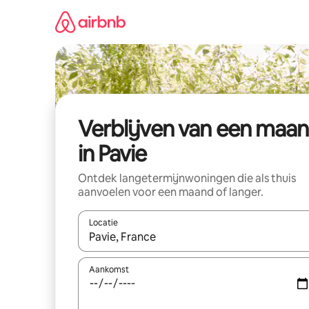
Ga
direct
naar
inhoud
Verblijven van een maa
in Pavie
Ontdek langetermijnwoningen die als thuis
aanvoelen voor een maand of langer.
Locatie
Wanneer er resultaten beschikbaar zijn, maak je 
Aankomst