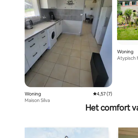
Woning
Atypisch 
Woning
Gemiddelde beoordeli
4,57 (7)
Maison Silva
Het comfort va