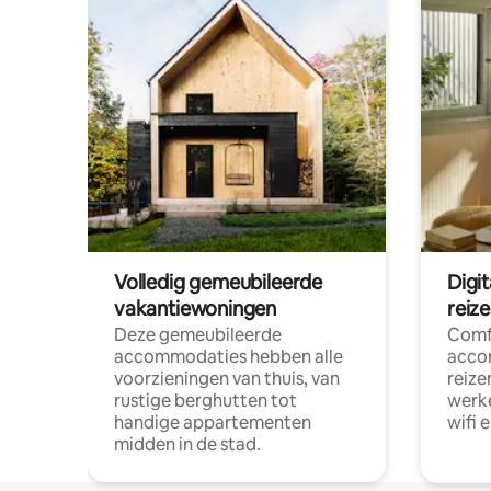
Volledig gemeubileerde
Digi
vakantiewoningen
reiz
Deze gemeubileerde
Comf
accommodaties hebben alle
acco
voorzieningen van thuis, van
reize
rustige berghutten tot
werke
handige appartementen
wifi 
midden in de stad.