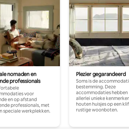
tale nomaden en
Plezier gegarandeerd
ende professionals
Soms is de accommodati
bestemming. Deze
ortabele
accommodaties hebben
mmodaties voor
allerlei unieke kenmerken
nde en op afstand
houten huisjes op een klif
nde professionals, met
rustige woonboten.
en speciale werkplekken.