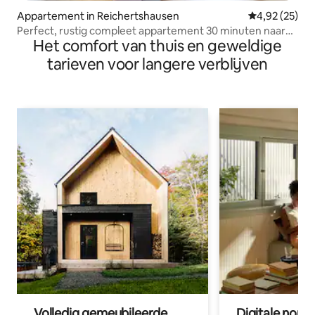
Appartement in Reichertshausen
Gemiddelde be
4,92 (25)
Perfect, rustig compleet appartement 30 minuten naar
Het comfort van thuis en geweldige
Muc
tarieven voor langere verblijven
Volledig gemeubileerde
Digitale nom