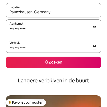
Locatie
Wanneer er resultaten beschikbaar zijn, maak je een keuze met 
Aankomst
Vertrek
Zoeken
Langere verblijven in de buurt
Favoriet van gasten
Topfavoriet van gasten