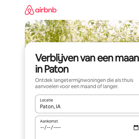
Ga
direct
naar
inhoud
Verblijven van een maa
in Paton
Ontdek langetermijnwoningen die als thuis
aanvoelen voor een maand of langer.
Locatie
Wanneer er resultaten beschikbaar zijn, maak je 
Aankomst