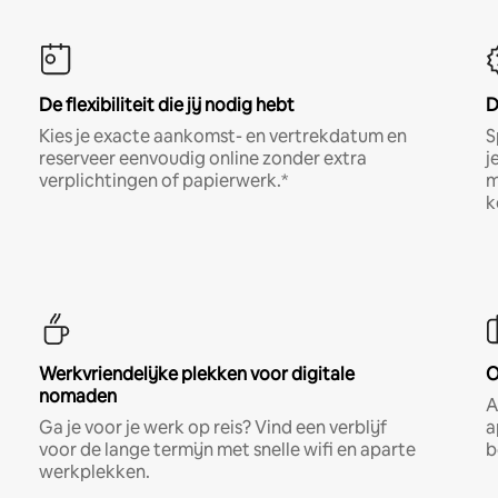
De flexibiliteit die jij nodig hebt
D
Kies je exacte aankomst- en vertrekdatum en
S
reserveer eenvoudig online zonder extra
j
verplichtingen of papierwerk.*
m
k
Werkvriendelijke plekken voor digitale
O
nomaden
A
Ga je voor je werk op reis? Vind een verblijf
a
voor de lange termijn met snelle wifi en aparte
b
werkplekken.