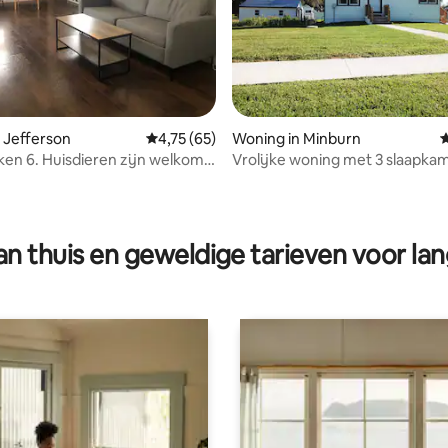
 Jefferson
Gemiddelde beoordeling van 4,75 op 5, 65 r
4,75 (65)
Woning in Minburn
G
ken 6. Huisdieren zijn welkom.
Vrolijke woning met 3 slaapkam
s met drie slaapkamers.
een rustig klein stadje
 van 4,87 op 5, 171 recensies
n thuis en geweldige tarieven voor lan