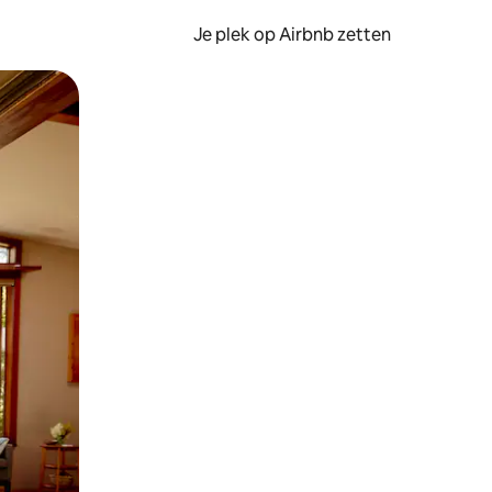
Je plek op Airbnb zetten
en of swipen.