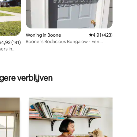
Woning in Boone
Gemiddelde beoordelin
4,91 (423)
Boone 's Bodacious Bungalow - Een
ecensies
emiddelde beoordeling van 4,92 op 5, 141 recensies
4,92 (141)
gezellig verblijf met twee slaapkamers
ers in
gere verblijven