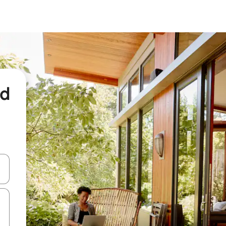
nd
een keuze met je de pijltjestoetsen omhoog en omlaag, óf door te tikk