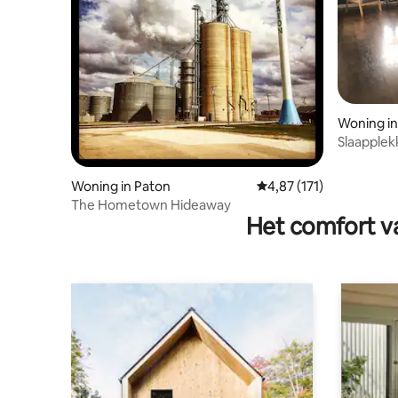
Woning in
Slaapplek
Wifi. Hui
Woning in Paton
Gemiddelde beoordeling
4,87 (171)
The Hometown Hideaway
Het comfort va