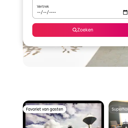
Vertrek
Zoeken
Favoriet van gasten
Superho
Favoriet van gasten
Superho