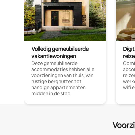
Volledig gemeubileerde
Digi
vakantiewoningen
reiz
Deze gemeubileerde
Comf
accommodaties hebben alle
acco
voorzieningen van thuis, van
reize
rustige berghutten tot
werke
handige appartementen
wifi 
midden in de stad.
Voorzi