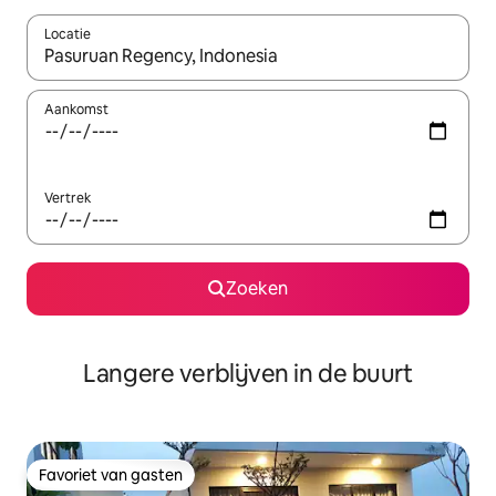
Locatie
Wanneer er resultaten beschikbaar zijn, maak je een keuze met 
Aankomst
Vertrek
Zoeken
Langere verblijven in de buurt
Favoriet van gasten
Favoriet van gasten