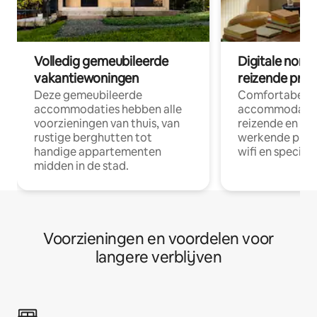
Volledig gemeubileerde
Digitale nom
vakantiewoningen
reizende prof
Deze gemeubileerde
Comfortabele
accommodaties hebben alle
accommodatie
voorzieningen van thuis, van
reizende en op
rustige berghutten tot
werkende profe
handige appartementen
wifi en special
midden in de stad.
Voorzieningen en voordelen voor
langere verblijven