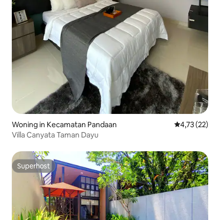
Woning in Kecamatan Pandaan
Gemiddelde be
4,73 (22)
Villa Canyata Taman Dayu
Superhost
Superhost