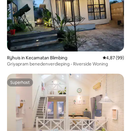
Rijhuis in Kecamatan Blimbing
Gemiddelde be
4,87 (99)
Griyapram benedenverdieping - Riverside Woning
Superhost
Superhost