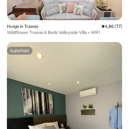
Huisje in Trawas
Gemiddelde be
4,86 (77)
Wildflower Trawas 6 Beds Valleyside Villa + WIFI
Superhost
Superhost