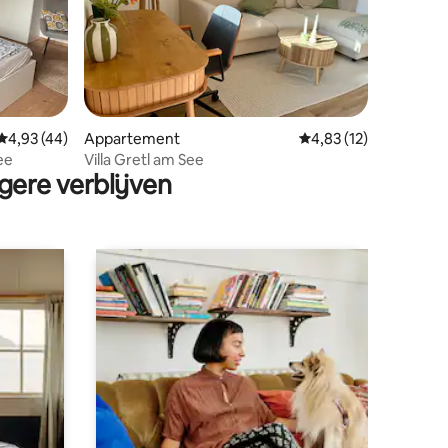
Gemiddelde beoordeling van 4,93 op 5, 44 recensies
4,93 (44)
Appartement
Gemiddelde beoordeli
4,83 (12)
ecensies
ee
Villa Gretl am See
gere verblijven