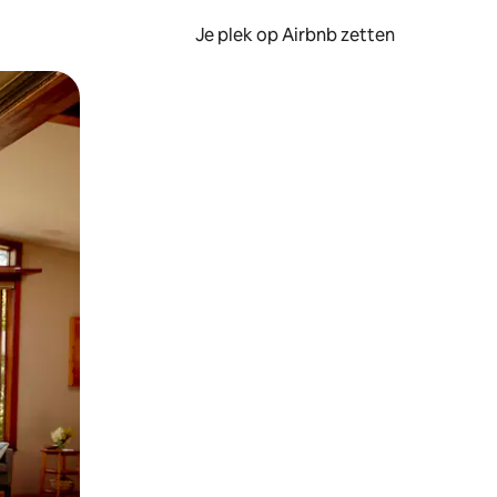
Je plek op Airbnb zetten
en of swipen.