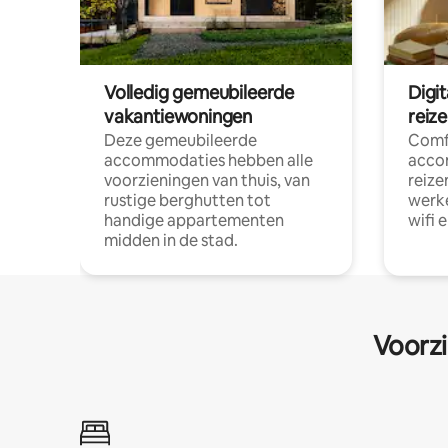
Volledig gemeubileerde
Digi
vakantiewoningen
reiz
Deze gemeubileerde
Comf
accommodaties hebben alle
acco
voorzieningen van thuis, van
reize
rustige berghutten tot
werke
handige appartementen
wifi 
midden in de stad.
Voorzi