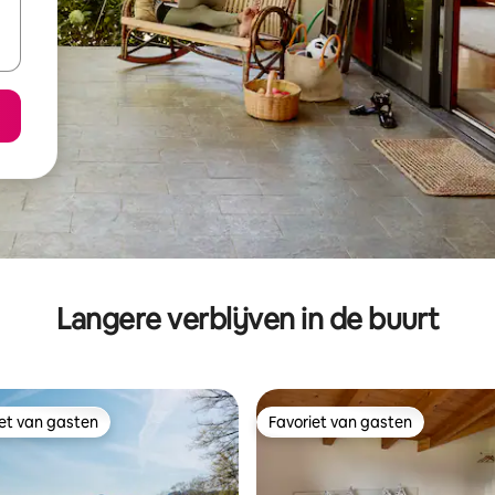
Langere verblijven in de buurt
iet van gasten
Favoriet van gasten
iet van gasten
Favoriet van gasten