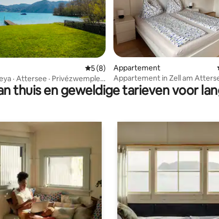
eling van 5 op 5, 9 recensies
Appartement
Gemiddelde beoordeling van 5 op 5, 8 r
5 (8)
Appartement in Zell am Atters
aleya · Attersee · Privézwemplek
n thuis en geweldige tarieven voor lan