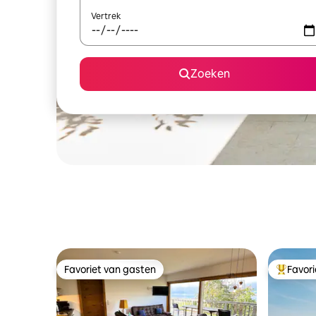
Vertrek
Zoeken
Favoriet van gasten
Favor
Favoriet van gasten
Topfavor