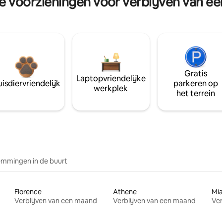
re voorzieningen voor verblijven van e
Gratis
Laptopvriendelijke
isdiervriendelijk
parkeren op
werkplek
het terrein
mmingen in de buurt
Florence
Athene
Mi
Verblijven van een maand
Verblijven van een maand
Ver