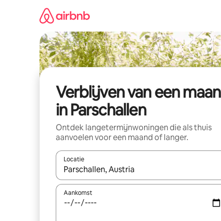
Ga
direct
naar
inhoud
Verblijven van een maa
in Parschallen
Ontdek langetermijnwoningen die als thuis
aanvoelen voor een maand of langer.
Locatie
Wanneer er resultaten beschikbaar zijn, maak je 
Aankomst