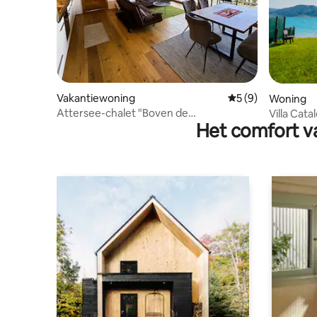
Vakantiewoning
Gemiddelde beoord
5 (9)
Woning
Attersee-chalet "Boven de
Villa Cat
Het comfort va
appelbomen", 2-4 personen
•8