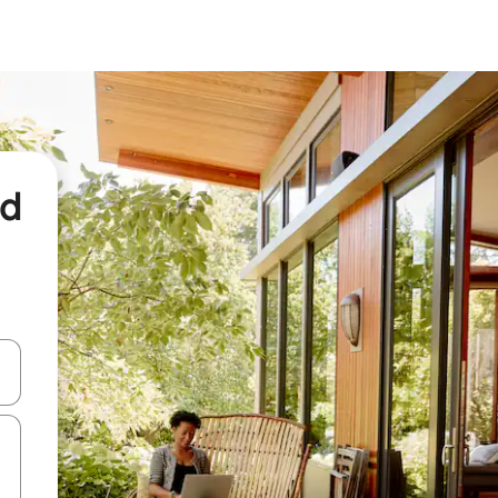
nd
een keuze met je de pijltjestoetsen omhoog en omlaag, óf door te tikk