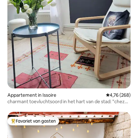
Appartement in Issoire
Gemiddelde beo
4,76 (268)
charmant toevluchtsoord in het hart van de stad: "chez
Monsieur"
Favoriet van gasten
Topfavoriet van gasten