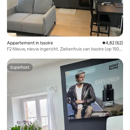
Appartement in Issoire
Gemiddelde be
4,82 (62)
F2 Nieuw, nieuw ingericht. Ziekenhuis van Issoire (op 150
m)
Superhost
Superhost