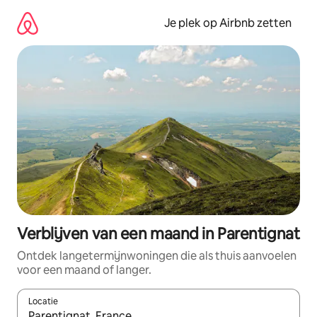
Ga
direct
Je plek op Airbnb zetten
naar
inhoud
Verblijven van een maand in Parentignat
Ontdek langetermijnwoningen die als thuis aanvoelen
voor een maand of langer.
Locatie
Wanneer er resultaten beschikbaar zijn, maak je een keuze met 