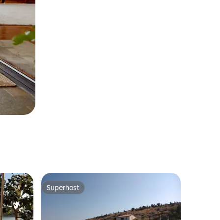
Superhost
Superhost