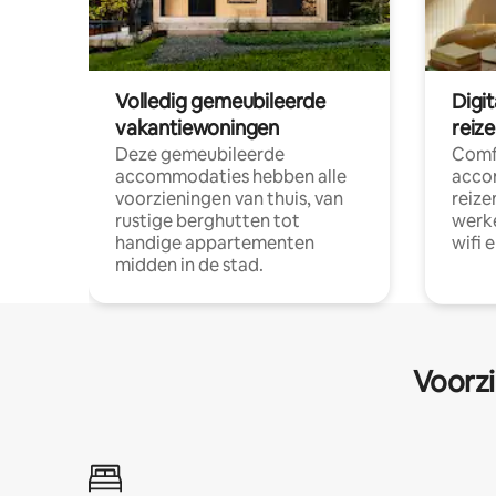
Volledig gemeubileerde
Digi
vakantiewoningen
reiz
Deze gemeubileerde
Comf
accommodaties hebben alle
acco
voorzieningen van thuis, van
reize
rustige berghutten tot
werke
handige appartementen
wifi 
midden in de stad.
Voorzi