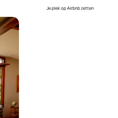
Je plek op Airbnb zetten
en of swipen.