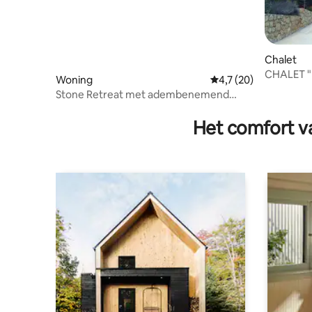
Chalet
C
Woning
Gemiddelde beoordeli
4,7 (20)
Stone Retreat met adembenemend
uitzicht in de buurt van Livadeia
Het comfort va