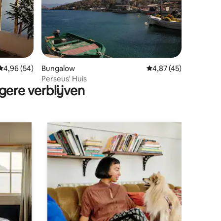
ecensies
Gemiddelde beoordeling van 4,96 op 5, 54 recensies
4,96 (54)
Bungalow
Gemiddelde beoordeli
4,87 (45)
Perseus' Huis
gere verblijven