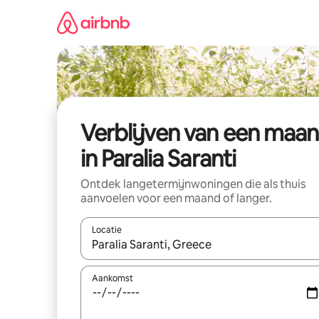
Ga
direct
naar
inhoud
Verblijven van een maa
in Paralia Saranti
Ontdek langetermijnwoningen die als thuis
aanvoelen voor een maand of langer.
Locatie
Wanneer er resultaten beschikbaar zijn, maak je 
Aankomst