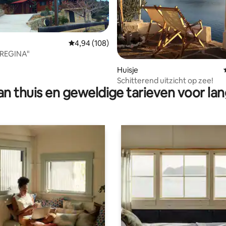
Gemiddelde beoordeling van 4,94 op 5, 108 r
4,94 (108)
HALET "REGINA"
ng van 4,7 op 5, 20 recensies
Huisje
Schitterend uitzicht op zee!
n thuis en geweldige tarieven voor lan