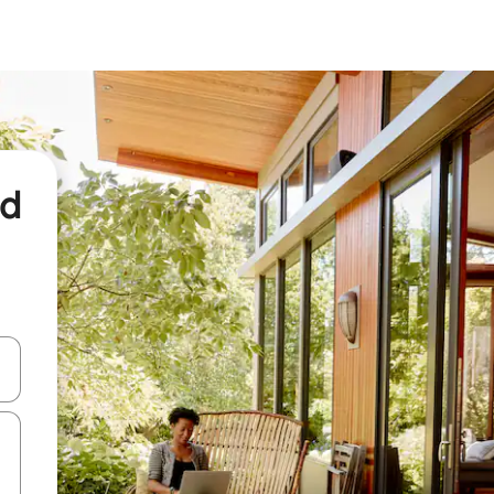
nd
een keuze met je de pijltjestoetsen omhoog en omlaag, óf door te tikk