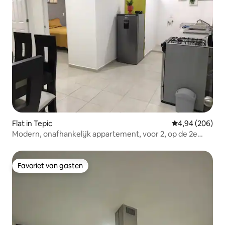
Flat in Tepic
Gemiddelde beo
4,94 (206)
Modern, onafhankelijk appartement, voor 2, op de 2e
verdieping
Favoriet van gasten
Favoriet van gasten