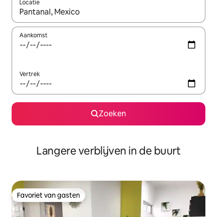
Locatie
Wanneer er resultaten beschikbaar zijn, maak je een keuze met 
Aankomst
Vertrek
Zoeken
Langere verblijven in de buurt
Favoriet van gasten
Favoriet van gasten