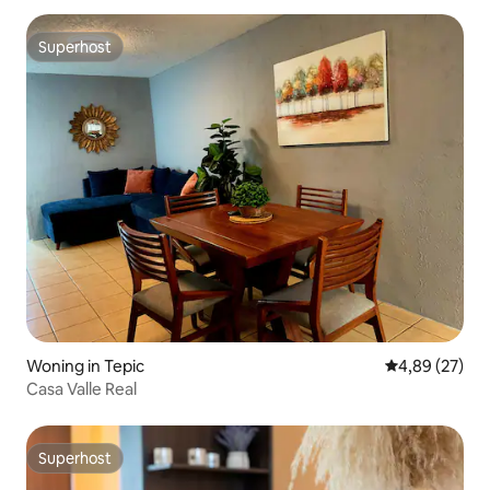
Superhost
Superhost
Woning in Tepic
Gemiddelde be
4,89 (27)
Casa Valle Real
Superhost
Superhost