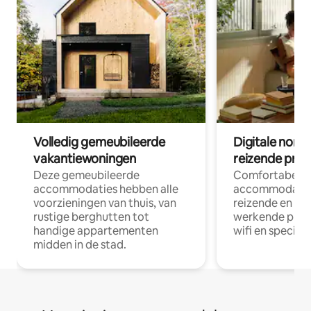
Volledig gemeubileerde
Digitale nom
vakantiewoningen
reizende prof
Deze gemeubileerde
Comfortabele
accommodaties hebben alle
accommodatie
voorzieningen van thuis, van
reizende en op
rustige berghutten tot
werkende profe
handige appartementen
wifi en special
midden in de stad.