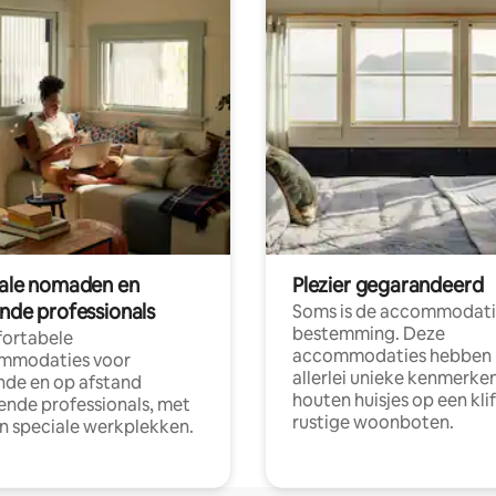
tale nomaden en
Plezier gegarandeerd
ende professionals
Soms is de accommodati
bestemming. Deze
ortabele
accommodaties hebben
mmodaties voor
allerlei unieke kenmerken
nde en op afstand
houten huisjes op een klif
nde professionals, met
rustige woonboten.
en speciale werkplekken.