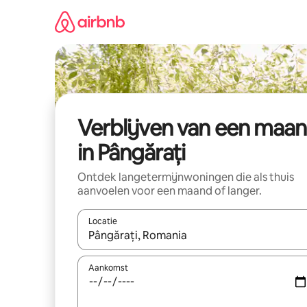
Ga
direct
naar
inhoud
Verblijven van een maa
in Pângărați
Ontdek langetermijnwoningen die als thuis
aanvoelen voor een maand of langer.
Locatie
Wanneer er resultaten beschikbaar zijn, maak je 
Aankomst