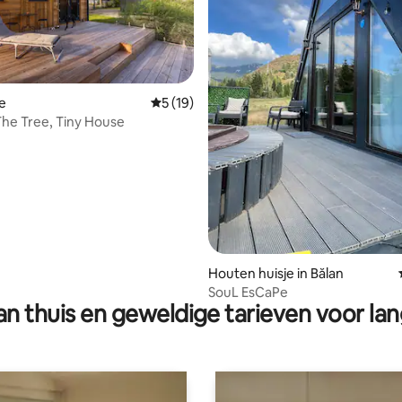
g van 4,89 op 5, 74 recensies
e
Gemiddelde beoordeling van 5 op 5, 19 r
5 (19)
The Tree, Tiny House
Houten huisje in Bălan
SouL EsCaPe
n thuis en geweldige tarieven voor lan