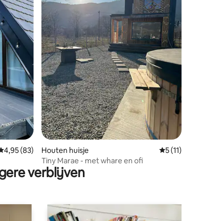
ecensies
Gemiddelde beoordeling van 4,95 op 5, 83 recensies
4,95 (83)
Houten huisje
Gemiddelde beoord
5 (11)
Tiny Marae - met whare en ofi
gere verblijven