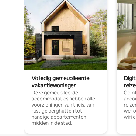
Volledig gemeubileerde
Digi
vakantiewoningen
reiz
Deze gemeubileerde
Comf
accommodaties hebben alle
acco
voorzieningen van thuis, van
reize
rustige berghutten tot
werke
handige appartementen
wifi 
midden in de stad.