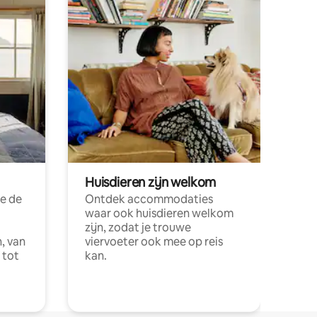
Huisdieren zijn welkom
e de
Ontdek accommodaties
waar ook huisdieren welkom
zijn, zodat je trouwe
, van
viervoeter ook mee op reis
 tot
kan.