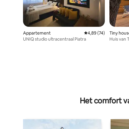
Appartement
Gemiddelde beoordelin
4,89 (74)
Tiny hous
UNIQ studio ultracentraal Piatra
Huis van 
Het comfort va