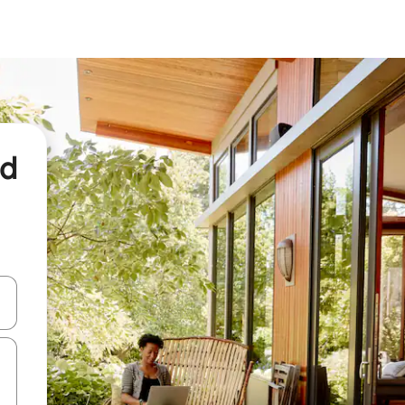
nd
een keuze met je de pijltjestoetsen omhoog en omlaag, óf door te tikk