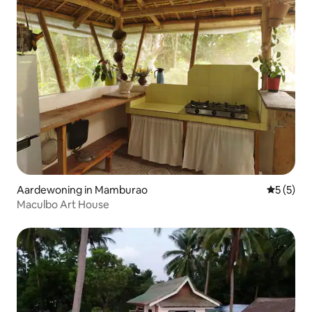
Aardewoning in Mamburao
Gemiddeld
5 (5)
Maculbo Art House