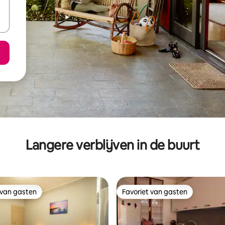
Langere verblijven in de buurt
 van gasten
Favoriet van gasten
 van gasten
Favoriet van gasten