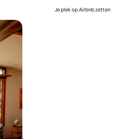
Je plek op Airbnb zetten
en of swipen.