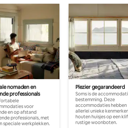
tale nomaden en
Plezier gegarandeerd
ende professionals
Soms is de accommodati
bestemming. Deze
ortabele
accommodaties hebben
mmodaties voor
allerlei unieke kenmerken
nde en op afstand
houten huisjes op een klif
nde professionals, met
rustige woonboten.
en speciale werkplekken.