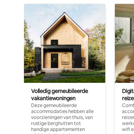
Volledig gemeubileerde
Digi
vakantiewoningen
reiz
Deze gemeubileerde
Comf
accommodaties hebben alle
acco
voorzieningen van thuis, van
reize
rustige berghutten tot
werke
handige appartementen
wifi 