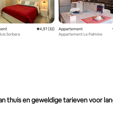
ment
Gemiddelde beoordeling van 4,97 op 5, 32 r
4,97 (32)
Appartement
Huis Sorbara
Appartement Le Palmine
eling van 5 op 5, 4 recensies
n thuis en geweldige tarieven voor lan