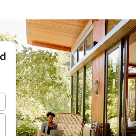
nd
een keuze met je de pijltjestoetsen omhoog en omlaag, óf door te tikk