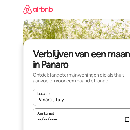
Ga
direct
naar
inhoud
Verblijven van een maa
in Panaro
Ontdek langetermijnwoningen die als thuis
aanvoelen voor een maand of langer.
Locatie
Wanneer er resultaten beschikbaar zijn, maak je 
Aankomst