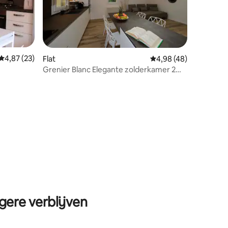
ecensies
Gemiddelde beoordeling van 4,87 op 5, 23 recensies
4,87 (23)
Flat
Gemiddelde beoordelin
4,98 (48)
Grenier Blanc Elegante zolderkamer 2
slaapkamers 5 gasten
gere verblijven