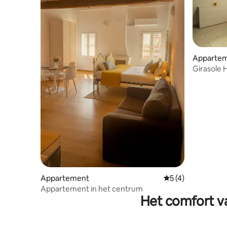
Apparte
Girasole 
Appartement
Gemiddelde beoord
5 (4)
Appartement in het centrum
Het comfort va