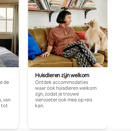
Huisdieren zijn welkom
e de
Ontdek accommodaties
waar ook huisdieren welkom
zijn, zodat je trouwe
, van
viervoeter ook mee op reis
 tot
kan.