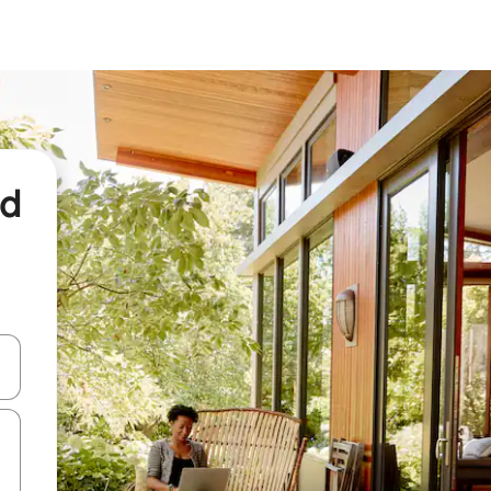
nd
een keuze met je de pijltjestoetsen omhoog en omlaag, óf door te tikk