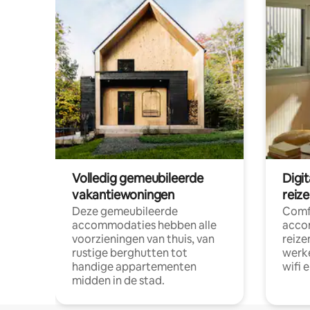
Volledig gemeubileerde
Digi
vakantiewoningen
reiz
Deze gemeubileerde
Comf
accommodaties hebben alle
acco
voorzieningen van thuis, van
reize
rustige berghutten tot
werke
handige appartementen
wifi 
midden in de stad.