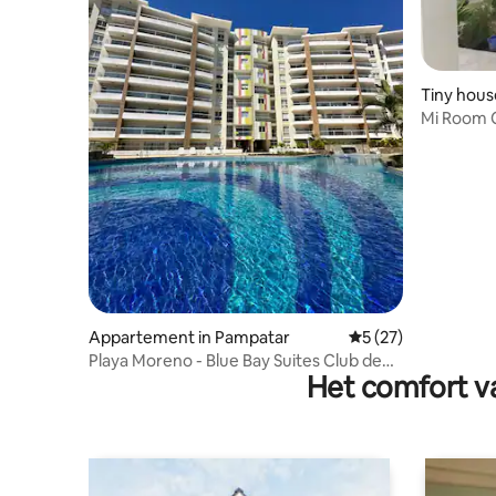
Tiny hous
Mi Room 
Appartement in Pampatar
Gemiddelde beoorde
5 (27)
Playa Moreno - Blue Bay Suites Club de
Het comfort va
Playa Tibisay