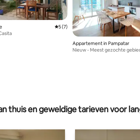
e
Gemiddelde beoordeling van 5 op 5, 7 r
5 (7)
Casita
Appartement in Pampatar
Nieuw - Meest gezochte gebied
Pampatar
ling van 5 op 5, 27 recensies
n thuis en geweldige tarieven voor lan