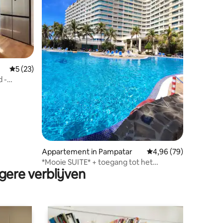
ecensies
Gemiddelde beoordeling van 5 op 5, 23 recensies
5 (23)
 -
Appartement in Pampatar
Gemiddelde beoordelin
4,96 (79)
*Mooie SUITE* + toegang tot het
gere verblijven
STRAND *Pampatar*