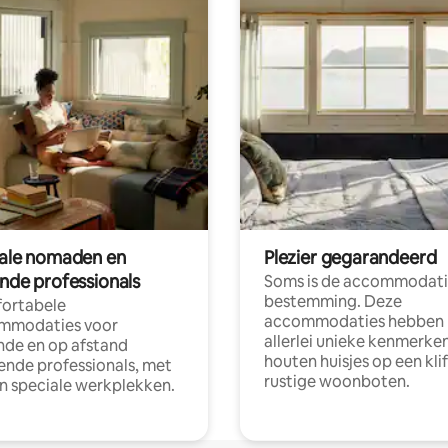
tale nomaden en
Plezier gegarandeerd
ende professionals
Soms is de accommodati
bestemming. Deze
ortabele
accommodaties hebben
mmodaties voor
allerlei unieke kenmerken
nde en op afstand
houten huisjes op een klif
nde professionals, met
rustige woonboten.
en speciale werkplekken.