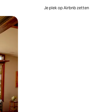
Je plek op Airbnb zetten
en of swipen.