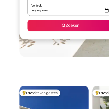
Vertrek
Zoeken
Favoriet van gasten
Favor
Topfavoriet van gasten
Topfavor