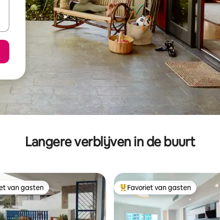
Langere verblijven in de buurt
iet van gasten
Favoriet van gasten
iet van gasten
Topfavoriet van gasten