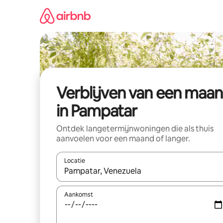
Ga
direct
naar
inhoud
Verblijven van een maa
in Pampatar
Ontdek langetermijnwoningen die als thuis
aanvoelen voor een maand of langer.
Locatie
Wanneer er resultaten beschikbaar zijn, maak je 
Aankomst