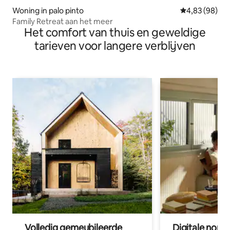
Woning in palo pinto
Gemiddelde be
4,83 (98)
Family Retreat aan het meer
Het comfort van thuis en geweldige
tarieven voor langere verblijven
Volledig gemeubileerde
Digitale nom