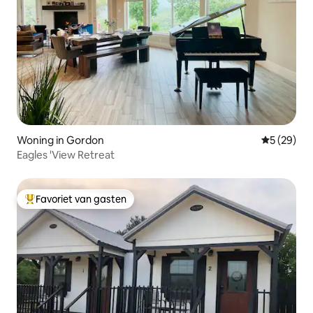
Woning in Gordon
Gemiddelde
5 (29)
Eagles 'View Retreat
Favoriet van gasten
Topfavoriet van gasten