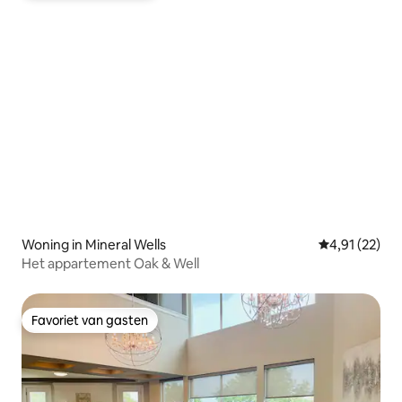
Woning in Mineral Wells
Gemiddelde be
4,91 (22)
Het appartement Oak & Well
Favoriet van gasten
Favoriet van gasten