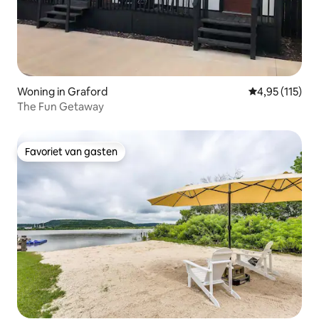
Woning in Graford
Gemiddelde be
4,95 (115)
The Fun Getaway
Favoriet van gasten
Favoriet van gasten