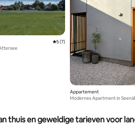
ng van 4,86 op 5, 7 recensies
Gemiddelde beoordeling van 5 op 5, 7 r
5 (7)
Attersee
Appartement
Modernes Apartment in Seenä
n thuis en geweldige tarieven voor lan