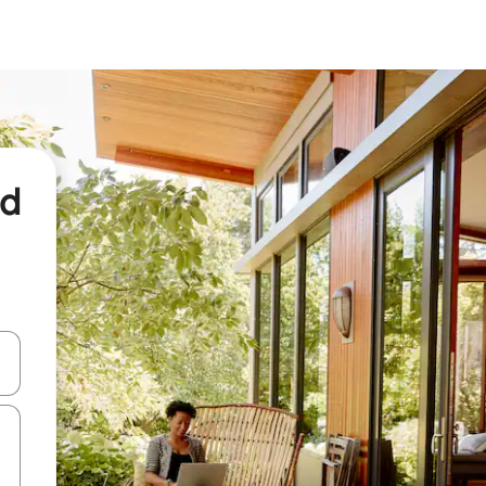
nd
een keuze met je de pijltjestoetsen omhoog en omlaag, óf door te tikk