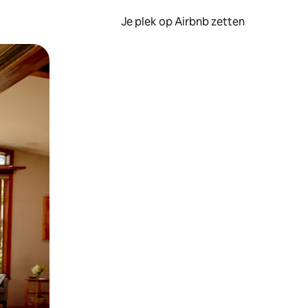
Je plek op Airbnb zetten
en of swipen.