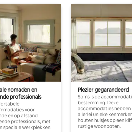
tale nomaden en
Plezier gegarandeerd
ende professionals
Soms is de accommodati
bestemming. Deze
ortabele
accommodaties hebben
mmodaties voor
allerlei unieke kenmerken
nde en op afstand
houten huisjes op een klif
nde professionals, met
rustige woonboten.
en speciale werkplekken.