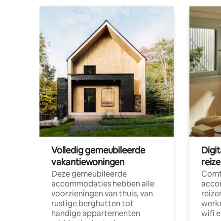
Volledig gemeubileerde
Digi
vakantiewoningen
reiz
Deze gemeubileerde
Comf
accommodaties hebben alle
acco
voorzieningen van thuis, van
reize
rustige berghutten tot
werke
handige appartementen
wifi 