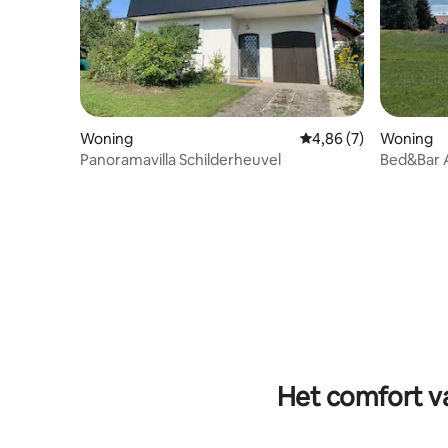
Woning
Gemiddelde beoordeli
4,86 (7)
Woning
Panoramavilla Schilderheuvel
Bed&Bar 
Het comfort va