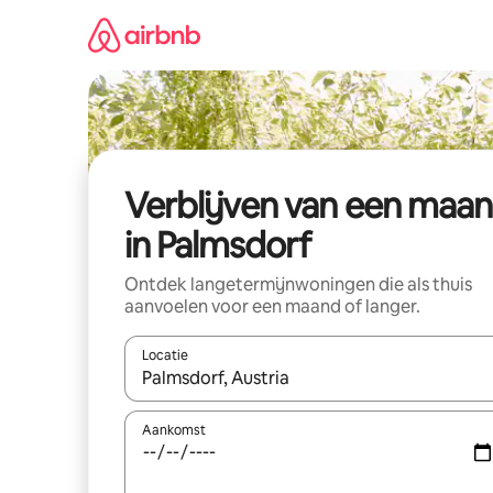
Ga
direct
naar
inhoud
Verblijven van een maa
in Palmsdorf
Ontdek langetermijnwoningen die als thuis
aanvoelen voor een maand of langer.
Locatie
Wanneer er resultaten beschikbaar zijn, maak je 
Aankomst