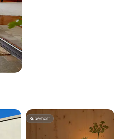
Superhost
Superhost